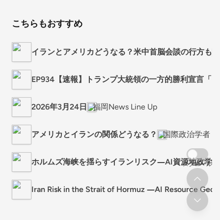
こちらもおすすめ
イランとアメリカどうなる？米中首脳会談の行方も
EP934【速報】トランプ大統領の一方的勝利宣言「
2026年3月24日
福岡News Line Up
アメリカとイランの関係どうなる？
国際政治学者・三
ホルムズ海峡を揺らすイランリスク―AI資源地政学が浮
スクロール
Iran Risk in the Strait of Hormuz ―AI Resource Ge