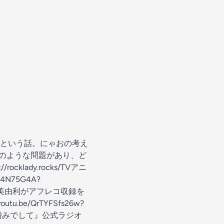
という話。にゃおの考え
どのような問題があり、ど
lady.rocks/TVアニ
4N75G4A?
&島袋美由利がアフレコ収録を
e/QrTYFSfs26w?
女の嗜みでして』公式ラジオ