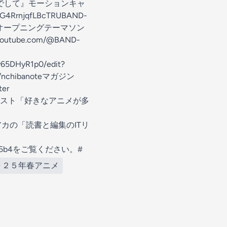
淑女の嗜みでして』モーションキャ
RrnjqfLBcTRUBAND-
みでして」オープニングテーマソン
youtube.com/@BAND-
v65DHyR1p0/edit?
m/nchibanoteマガジン
er
chiba再生リスト「好きなアニメが多
t/ストアカの「読書と編集のITリ
bb9c955b4をご覧ください。#
０２５年春アニメ