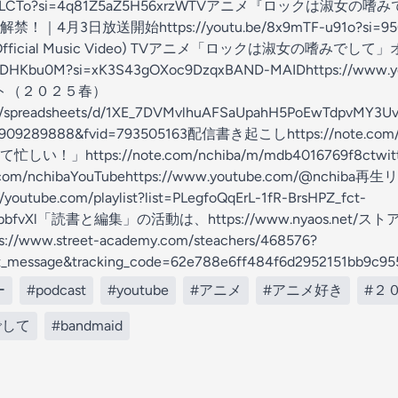
/hrITdT7LCTo?si=4q81Z5aZ5H56xrzWTVアニメ『ロックは
月3日放送開始https://youtu.be/8x9mTF-u91o?si=95G4
Rock (Official Music Video) TVアニメ「ロックは淑女の嗜
apNDHKbu0M?si=xK3S43gOXoc9DzqxBAND-MAIDhttps://www.
スト（２０２５春）
com/spreadsheets/d/1XE_7DVMvlhuAFSaUpahH5PoEwTdpvMY3U
=1909289888&fvid=793505163配信書き起こしhttps://note.co
https://note.com/nchiba/m/mdb4016769f8ctwitt
tter.com/nchibaYouTubehttps://www.youtube.com/@n
ube.com/playlist?list=PLegfoQqErL-1fR-BrsHPZ_fct-
4tjtEpbfvXl「読書と編集」の活動は、https://www.nyaos.ne
ww.street-academy.com/steachers/468576?
ect_message&tracking_code=62e788e6ff484f6d2952151
ー
#podcast
#youtube
#アニメ
#アニメ好き
#２
でして
#bandmaid