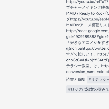
https://youtu.be
プチャーメイキング映像解禁！｜4
MAID / Ready to 
グhttps://youtu.be/e
MAIDxxアニメ視聴リ
https://docs.google.
gid=1909289888#gid
「好きなアニメが多すぎて忙しい！」
@nchibahttps://twi
すぎて忙しい！」https://yout
ohbGtCa&si=pjYfG
テラシー教室」は、https://w
conversion_name=dir
読書と編集
#リテラシ
#ロックは淑女の嗜み