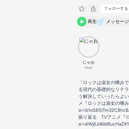
フォローする
再生
メッセージ
にゃお
Host
「ロックは淑女の嗜みで
る現代の基礎的なリテラ
う解決していったらよいか考え
メ『ロックは淑女の嗜みでして』
si=ib1oS8SITm
振り返る TVアニメ『ロック
si=diWj6Jd6bI