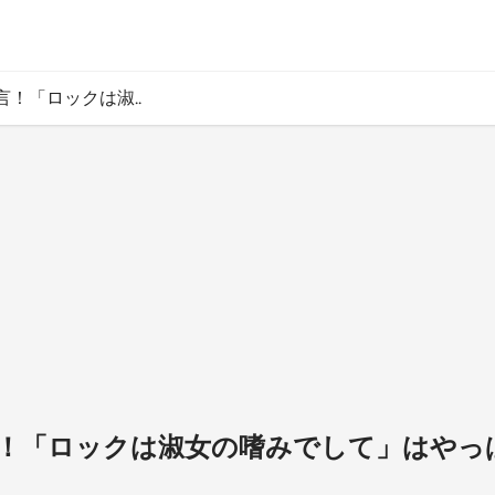
！「ロックは淑..
！「ロックは淑女の嗜みでして」はやっ