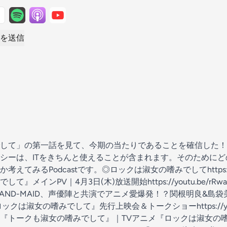
を送信
して」の第一話を見て、今期の当たりであることを確信した！
シーは、ITをきちんと使えることが含まれます。そのために
てみるPodcastです。◎ロックは淑女の嗜みでしてhttps://rock
メインPV｜4月3日(木)放送開始https://youtu.be/rRwa
32C8hcBAND-MAID、声優陣と共演でアニメ愛爆発！？関根明良
は淑女の嗜みでして』先行上映会＆トークショーhttps://youtu.b
BucHaZ#1『トークも淑女の嗜みでして』｜TVアニメ『ロックは淑