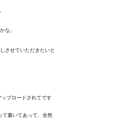
。
かな。
しさせていただきたいと
にアップロードされてです
Xって書いてあって、全然