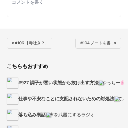
Your comment
« #106 【毒吐き？…
#104 ノートを書… »
こちらもおすすめ
#927 調子が悪い状態から抜け出す方法
やっちー
仕事や不安なことに支配されないための対処法
てん
落ち込み裏話
声を武器にするラジオ