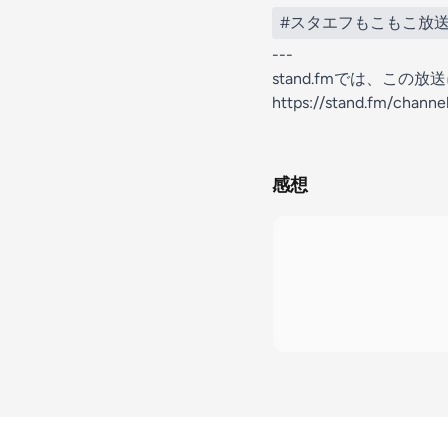
#スタエフもこもこ放
---
stand.fmでは、こ
https://stand.fm/chan
感想