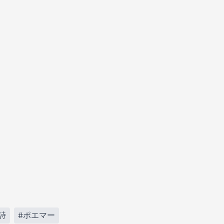
詩
#ポエマー