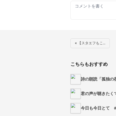
Your comment
« 【スタエフもこ…
こちらもおすすめ
詩の朗読「孤独の
君の声が聴きたく
今日も今日とて #