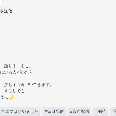
を送信
 語り手 もこ。
にいる人がいたら
 少しずつ近づいてきます。
 すこしでも
うに🌙
スタエフはじめました
#毎日配信
#音声配信
#朗読
#