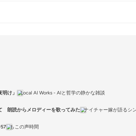
夜明け」
Local AI Works - AIと哲学の静かな雑談
て 朗読からメロディーを歌ってみた
ナイチャー嫁が語るシ
57
もこの声時間