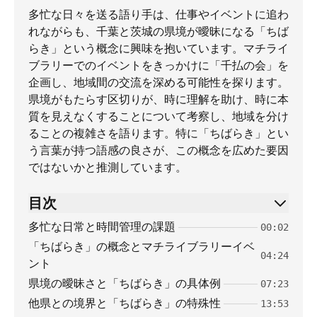
多忙な日々を送る語り手は、仕事やイベントに追わ
れながらも、千葉と茨城の県境が曖昧になる「ちば
らき」という概念に興味を抱いています。マチライ
ブラリーでのイベントをきっかけに「千払の会」を
企画し、地域間の交流を深める可能性を探ります。
県境がもたらす区切りが、時に理解を助け、時に本
質を見えなくすることについて考察し、地域を分け
ることの複雑さを語ります。特に「ちばらき」とい
う言葉が持つ語感の良さが、この概念を広めた要因
ではないかと推測しています。
目次
多忙な日常と時間管理の課題
00:02
「ちばらき」の概念とマチライブラリーイベ
04:24
ント
県境の曖昧さと「ちばらき」の具体例
07:23
他県との境界と「ちばらき」の特殊性
13:53