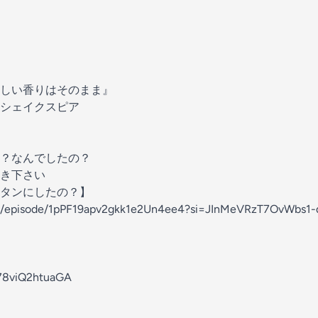
しい香りはそのまま』
シェイクスピア
？なんでしたの？
き下さい
トタンにしたの？】
com/episode/1pPF19apv2gkk1e2Un4ee4?si=JInMeVRzT7OvWbs1
z78viQ2htuaGA