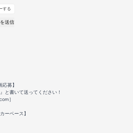
ーする
を送信
画応募】
』と書いて送ってください！
l.com］
カーベース】