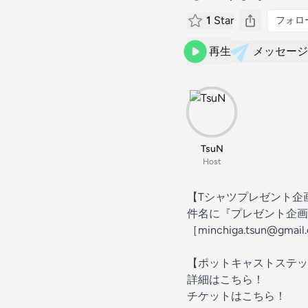
1
Star
フォロ
再生
メッセージ
TsuN
Host
【Tシャツプレゼント企
件名に『プレゼント企画
［minchiga.tsun@gmai
【ポットキャストステッ
詳細は
こちら
！
チケットは
こちら
！