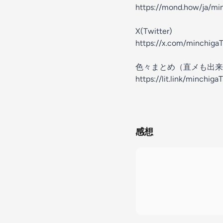
https://mond.how/ja/mi
X(Twitter)
https://x.com/minchiga
色々まとめ（直メも出来
https://lit.link/minchiga
感想