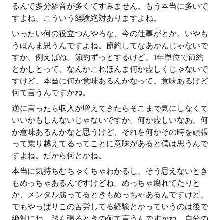
るんで多分雑音が多くてすみません。もう本当に多いで
すよね、こういう経験絶対ありますよね。
いったい何の役立つんやろな、今の仕事がとか。いやも
うほんま思うんですよね。節約してなあかんじゃないで
すか、例えばね。節約ずっとするけど、1年単位で節約
とかしとって、なんかこれほんま何か虚しくじゃないで
すけど、本当に何か意味あるんかなって。意味あるけど
何て言うんですかね。
逆に言ったら収入が増えてきたらそこまで気にしなくて
いいかもしんないじゃないですか。何か虚しいなあ、何
か意味あるんかなと思うけど、それを何かその時を頑張
って乗り越えてるってことに意味があると僕は思うんで
すよね。だから何とかね。
本当に気持ちむちゃくちゃわかるし、そう思えないとき
もめっちゃあるんですけどね。めっちゃ腐れてたりと
か、メンタル腐ってるときもめっちゃあるんですけど、
でもやっぱりこの苦労してる経験とかっていうのは後で
絶対にね、踏ん張るときの何て言うんですかね。自分の