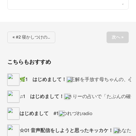
« #2 寝かしつけの…
次へ »
こちらもおすすめ
🌿1 はじめまして！
正解を手放す母ちゃんの、心地
♫1 はじめまして！
さりーの占いで「たぶんの確信
はじめまして #1
つれづれradio
☆01 音声配信をしようと思ったキッカケ！
あなた