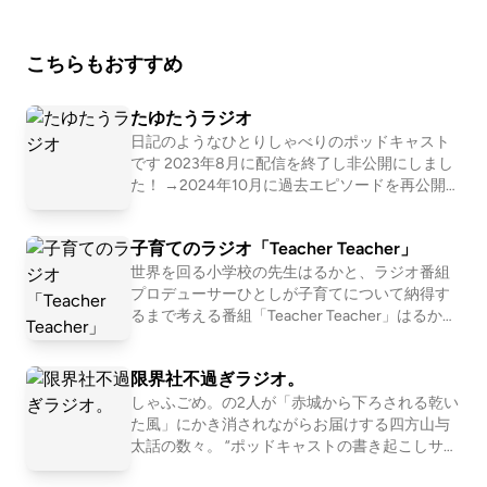
zn.asia/d/0GlFd89
こちらもおすすめ
たゆたうラジオ
日記のようなひとりしゃべりのポッドキャスト
です 2023年8月に配信を終了し非公開にしまし
た！ →2024年10月に過去エピソードを再公開し
ました ◎おたよりうれしいフォーム https://for
ms.gle/fUU5ZXrKNR9pbGq56
子育てのラジオ「Teacher Teacher」
世界を回る小学校の先生はるかと、ラジオ番組
プロデューサーひとしが子育てについて納得す
るまで考える番組「Teacher Teacher」はるかの
Instagram⁠に届いたお悩みをテーマに語り尽くし
ます。 💡毎週火曜日、朝6:00に配信！ Teacher
限界社不過ぎラジオ。
Teacherの⁠⁠⁠⁠⁠⁠⁠⁠⁠⁠⁠⁠⁠⁠⁠⁠⁠⁠⁠⁠⁠⁠⁠webサイトはこちら⁠⁠⁠⁠⁠⁠⁠⁠⁠⁠⁠⁠⁠⁠⁠⁠⁠⁠⁠⁠⁠⁠⁠ ☞https://teacher
teacher.jp 活動を応援してくれる⁠⁠⁠⁠⁠⁠⁠⁠⁠⁠⁠⁠⁠⁠⁠⁠⁠⁠⁠⁠⁠⁠⁠月額スポンサ
しゃふごめ。の2人が「赤城から下ろされる乾い
ー様⁠⁠⁠⁠⁠⁠⁠⁠⁠⁠⁠⁠⁠⁠⁠⁠⁠⁠⁠⁠⁠⁠⁠を募集しています！ ☞https://teacherteach
た風」にかき消されながらお届けする四方山与
er.jp/application お便りはこちらへ ☞https://for
太話の数々。 ”ポッドキャストの書き起こしサー
ms.gle/DG3hFTdqo4cWNaBb6 書き起こしはこ
ビス「LISTEN」はこちら” https://listen.style/p/