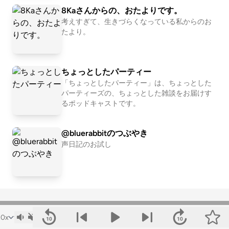
ちら ☞https://listen.style/p/teacherteacher?vIy
z3sgzdvv?ClzTJh2T
8Kaさんからの、おたよりです。
xAyCK Xで#ティーチャーティーチャーをつけて
感想・コメントをお願いします！
考えすぎて、生きづらくなっている私からのお
たより。
ちょっとしたパーティー
「ちょっとしたパーティー」は、ちょっとした
パーティーズの、ちょっとした雑談をお届けす
るポッドキャストです。
@bluerabbitのつぶやき
声日記のお試し