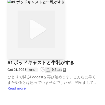
#1 ポッドキャストと牛乳がすき
Oct 21, 2023
9
Stars
48:19
ひとりで喋るPodcastを再び始めます。こんなに早く
またやるとは思っていませんでしたが、初めましての
方もそうでない方も、お暇でしたらお付き合いくださ
Read more
い！近況と、乳糖不耐症と牛乳の話を主にしていま
す。紹介した本『食べることと出すこと』https://am