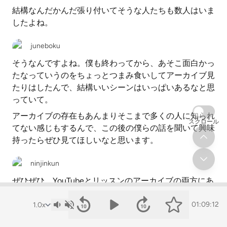
結構なんだかんだ張り付いてそうな人たちも数人はいま
したよね。
juneboku
そうなんですよね。僕も終わってから、あそこ面白かっ
たなっていうのをちょっとつまみ食いしてアーカイブ見
たりはしたんで、結構いいシーンはいっぱいあるなと思
っていて。
アーカイブの存在もあんまりそこまで多くの人に知られ
スクロール
てない感じもするんで、この後の僕らの話を聞いて興味
持ったらぜひ見てほしいなと思います。
ninjinkun
ぜひぜひ。YouTubeとリッスンのアーカイブの両方にあ
るので、動画で見たい人はYouTubeで、音声だけの人は
リッスンでという感じですかね。
01:09:12
あと自分が好きな人が出てる部分だけ聞くとかも全然い