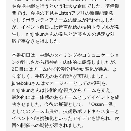
や会場中継を行うという壮大な企画でした。準備期
間では、会場の下見やListenアプリの新機能開発、
そしてボランティアチームの編成が行われました
が、イベント前日には音声配信の技術トラブルが発
生し、ninjinkunさんの発見と近藤さんの迅速な対
応で事なきを得ました。
本番初日は、中継のタイミングやコミュニケーショ
ンの難しさから精神的・肉体的に疲弊しましたが、
2日目にはチーム内で役割分担や効率化が進み、よ
り楽しく、手応えのある配信が実現しました。
junebokuさんはマネージャーとしての役割を、
ninjinkunさんは技術的な視点からチームを支え、
最終的には一体感のあるチームとしてイベントを成
功させました。今後の展望として、「Ossan一派」
としてのブース出展や、技術系ポッドキャスターと
イベントの連携強化といったアイデアも語られ、次
回の開催への期待が示されました。