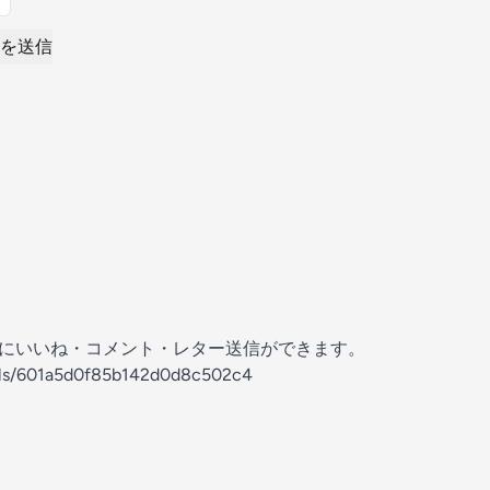
を送信
の放送にいいね・コメント・レター送信ができます。
nels/601a5d0f85b142d0d8c502c4