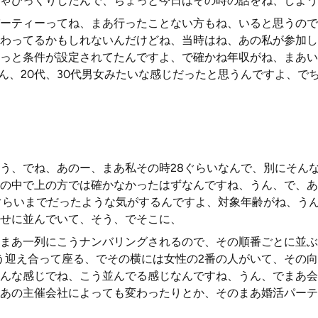
ゃびっくりしたんで、ちょっと今日はその時の話をね、しよう
ーティーってね、まあ行ったことない方もね、いると思うので
わってるかもしれないんだけどね、当時はね、あの私が参加し
っと条件が設定されてたんですよ、で確かね年収がね、まあい
うん、20代、30代男女みたいな感じだったと思うんですよ、で
う、でね、あのー、まあ私その時28ぐらいなんで、別にそん
の中で上の方では確かなかったはずなんですね、うん、で、あ
ぐらいまでだったような気がするんですよ、対象年齢がね、う
せに並んでいて、そう、でそこに、
まあ一列にこうナンバリングされるので、その順番ごとに並ぶ
う迎え合って座る、でその横には女性の2番の人がいて、その向
んな感じでね、こう並んでる感じなんですね、うん、でまあ会
あの主催会社によっても変わったりとか、そのまあ婚活パーテ