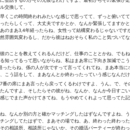
に会話するのがその元彼なわけですよ、最初からその緊張が走
ル交換して、
早くこの時間終われみたいな感じで思ってて、ずっと俯いてて
ったらしくって、大丈夫ですかとか、なんか緊張してますかと
あのまあ3,4年経ったらね、女性って結構変わるじゃないです
然雰囲気変わるし、だから彼はねおそらく私のこと気づいてな
彼のことを教えてくれるんだけど、仕事のこととかね、でもね
る知ってるって思いながらね、私はまあ常に下向き加減でこう
経ったらね、係の人が次ですって言ってくれてね、まあ本当に
、こう話をして、まあなんとか終わったっていう感じなんだけ
7番の席にまあ言ったら戻ってくるわけですよ、うん。で、そ
たんですよ、そしたらその彼がね、なんか、なんか今日すごい
感じでまた声かけてきてね、もうやめてくれよって思ってた記
ね、なんか別の方と確かマッチングしたはずなんですよね、う
チングしてたはずで、まあその場でね、あ、終わった終わった
その相談所、相談所じゃないか、その婚活パーティーが終わっ