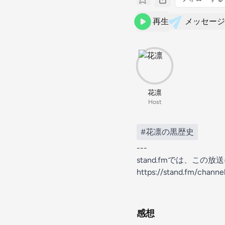
再生
メッセージ
花凛
Host
#花凛の黒歴史
---
stand.fmでは、こ
https://stand.fm/chan
感想