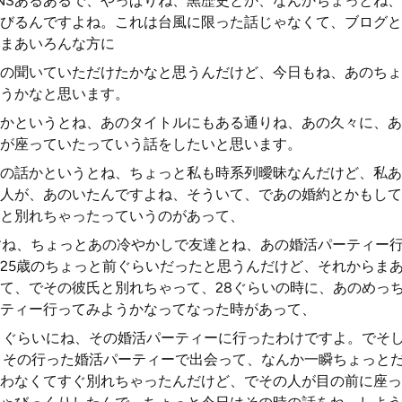
NSあるあるで、やっぱりね、黒歴史とか、なんかちょっとね
びるんですよね。これは台風に限った話じゃなくて、ブログと
まあいろんな方に
の聞いていただけたかなと思うんだけど、今日もね、あのちょ
うかなと思います。
かというとね、あのタイトルにもある通りね、あの久々に、あ
が座っていたっていう話をしたいと思います。
の話かというとね、ちょっと私も時系列曖昧なんだけど、私あの
人が、あのいたんですよね、そういて、であの婚約とかもして
と別れちゃったっていうのがあって、
すね、ちょっとあの冷やかしで友達とね、あの婚活パーティー
25歳のちょっと前ぐらいだったと思うんだけど、それからま
て、でその彼氏と別れちゃって、28ぐらいの時に、あのめっ
ティー行ってみようかなってなった時があって、
りぐらいにね、その婚活パーティーに行ったわけですよ。でそ
、その行った婚活パーティーで出会って、なんか一瞬ちょっと
わなくてすぐ別れちゃったんだけど、でその人が目の前に座っ