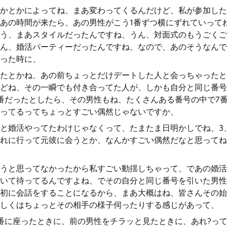
かとかによってね、まあ変わってくるんだけど、私が参加した
あの時間が来たら、あの男性がこう1番ずつ横にずれていって
う、まあスタイルだったんですね、うん、対面式のもうごくご
ん、婚活パーティーだったんですね、なので、あのそうなんで
った時に、
たとかね、あの前ちょっとだけデートした人と会っちゃったと
どね、その一瞬でも付き合ってた人が、しかも自分と同じ番号
番だったとしたら、その男性もね、たくさんある番号の中で7
ってるってちょっとすごい偶然じゃないですか、
と婚活やってたわけじゃなくって、たまたま日明かしでね、3
れに行って元彼に会うとか、なんかすごい偶然だなと思ってね
うと思ってなかったから私すごい動揺しちゃって、であの婚活
いて待ってるんですよね、でその自分と同じ番号を引いた男性
初に会話をすることになるから、まあ大概はね、皆さんその始
しくはちょっとその相手の様子伺ったりする感じがあって、
番に座ったときに、前の男性をチラッと見たときに、あれ?っ