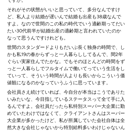
ですか。
それがその状態がいいと思っていて、多分なんですけ
ど、私人より結婚が遅いんで結婚も出産も38歳なんで
すよ。なので世間のこの私の時代でいう適齢期ってだい
たい30代前半が結婚出産の適齢期と言われていたのか
なって思うんですけれども。
世間のスタンダードよりもだいぶ長く独身の時間で、し
かも私19の春からずっと一人暮らししてるんで、間2年
ぐらい実家住んでたかな。でもそのほとんどの時間をず
っと一人暮らしでフルタイムで働いてっていう生活をし
ていって、そういう時間が人よりも長いからこういう価
値観になるのかなっていうふうに思っています。
会社員さえ続けていれば、今自分が本当はこうでありた
いみたいな、今目指しているステータスって全て手に入
るんですよ。会社員だったら私特別スーパー大企業に勤
めていたわけではなくて、クライアントさんはスーパー
大企業が多かったけど、私が所属していた会社自体は全
然大きな会社じゃないから特別給料多いわけじゃないん