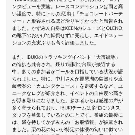
ンタビューを実施。レースコンディションは雨と高
い湿度で、特に下りの泥濘は「チョコレートパーテ
ィー」と形容されるほど滑りやすかったと報告され
ました。かずみん自身はKEENのシューズとOLENO
の靴下のおかげで転倒せずに完走し、エイドステー
ションの充実ぶりも高く評価しました。
また、IBUKIのトラッキングイベント「大市街地」
の進捗も共有され、残り1週間で台風が接近する
中、多くの参加者がゴールを目指している状況が語
られました。特に、中川さんが琵琶湖の島巡りや近
藤考案の「カエンダケコース」を走破するなど、ユ
ニークなログが紹介され、イベントの自由度の高さ
が浮き彫りになりました。参加者からは感謝の声が
多く寄せられており、IBUKIチームは多忙につきス
タッフを募集しているとのことです。番組の最後に
は、満を持してかずみんの「お股情報」が披露され
ました。栗の花の匂いが特定の体液の匂いに似てい