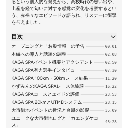
るという個人的な発見から、高校時代の思い出や、
出産を経て匂いに対する感覚の変化を考察するとい
う、赤裸々なエピソードが語られ、リスナーに衝撃
を与えました。
目次
オープニングと「お股情報」の予告
00:01
本編への導入と話題の調整
02:08
KAGA SPAイベント概要とアクシデント
02:50
KAGA SPA有力選手インタビュー
07:30
KAGA SPA 100km・50kmレース結果
11:20
かずみんのKAGA SPAレース体験談
16:22
KAGA SPAコースとエイドの評価
23:53
KAGA SPA 20kmとUTMBシステム
28:15
大市街地イベントの近況と台風の影響
35:09
ユニークな大市街地ログと「カエンダケコー
43:28
ス」