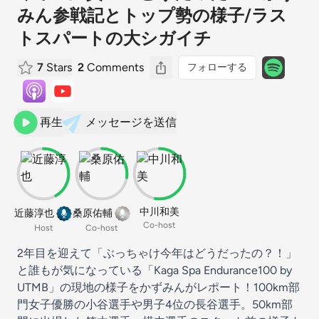
みん参戦記とトップ勢の様子/ラス
トスパートの大シガイチ
7
Stars
2
Comments
フォローする
再生
メッセージを送信
中川和美
近藤淳也
桑原佑輔
Co-host
Host
Co-host
2年目を迎えて「ぶっちゃけ今年はどうだったの？！」
と誰もが気になっている「Kaga Spa
Endurance100 by
UTMB
」の現地の様子をかずみんがレポート！100km部
門女子優勝の小谷選手や男子4位の長谷選手。50km部