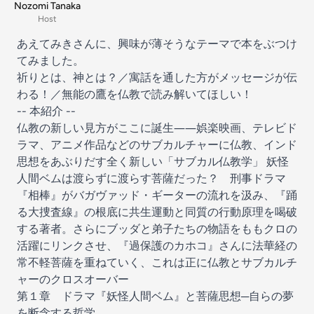
Nozomi Tanaka
Host
あえてみきさんに、興味が薄そうなテーマで本をぶつけ
てみました。
祈りとは、神とは？／寓話を通した方がメッセージが伝
わる！／無能の鷹を仏教で読み解いてほしい！
--
本紹介
--
仏教の新しい見方がここに誕生――娯楽映画、テレビド
ラマ、アニメ作品などのサブカルチャーに仏教、インド
思想をあぶりだす全く新しい「サブカル仏教学」 妖怪
人間ベムは渡らずに渡らす菩薩だった？ 刑事ドラマ
『相棒』がバガヴァッド・ギーターの流れを汲み、『踊
る大捜査線』の根底に共生運動と同質の行動原理を喝破
する著者。さらにブッダと弟子たちの物語をももクロの
活躍にリンクさせ、『過保護のカホコ』さんに法華経の
常不軽菩薩を重ねていく、これは正に仏教とサブカルチ
ャーのクロスオーバー
第１章 ドラマ『妖怪人間ベム』と菩薩思想─自らの夢
を断念する哲学