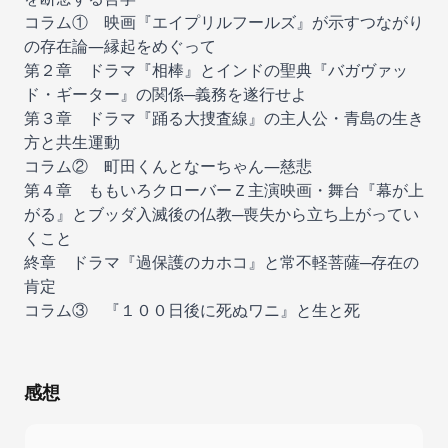
コラム① 映画『エイプリルフールズ』が示すつながり
の存在論―縁起をめぐって
第２章 ドラマ『相棒』とインドの聖典『バガヴァッ
ド・ギーター』の関係─義務を遂行せよ
第３章 ドラマ『踊る大捜査線』の主人公・青島の生き
方と共生運動
コラム② 町田くんとなーちゃん―慈悲
第４章 ももいろクローバーＺ主演映画・舞台『幕が上
がる』とブッダ入滅後の仏教─喪失から立ち上がってい
くこと
終章 ドラマ『過保護のカホコ』と常不軽菩薩─存在の
肯定
コラム③ 『１００日後に死ぬワニ』と生と死
感想