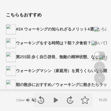
こちらもおすすめ
#24 ウォーキングの知られざるメリット4選
たろにぃ
ウォーキングをする時間は？朝？夕食前？
歩いて開
第255回 歩く自己啓発、無敵の精神状態、など
終わ
スクロール
ウォーキングマシン（家庭用）を買うくらいなら開運
朝の散歩におすすめ／ウォーキングに飽きたらラッキン
開運に導くウォーキングシューズの選び方
歩いて開
15:25