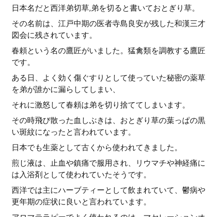
日本名だと西洋弟切草,弟を切ると書いておとぎり草。
その名前は、江戸中期の医者寺島良安が残した和漢三才
図会に残されています。
春頼という名の鷹匠がいました。猛禽類を調教する鷹匠
です。
ある日、よく効く傷ぐすりとして使っていた秘密の薬草
を弟が誰かに漏らしてしまい、
それに激怒して春頼は弟を切り捨ててしまいます。
その時飛び散った血しぶきは、おとぎり草の葉っぱの黒
い斑紋になったと言われています。
日本でも生薬として古くから使われてきました。
煎じ液は、止血や鎮痛で服用され、リウマチや神経痛に
は入浴剤として使われていたそうです。
西洋では主にハーブティーとして飲まれていて、鬱病や
更年期の症状に良いと言われています。