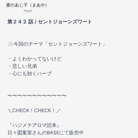
蜜のあじ子（まあや）
Host
第２４２ 話 / セントジョーンズワート
◻︎今回のテーマ「セントジョーンズワート」
・よくわかってないけど
・悲しい兄弟
・心にも効くハーブ
〜〜〜〜〜〜〜〜〜〜〜〜
＼CHECK！CHECK！／
『ハジメテアロマ読本』
日々図案室さんのBASE
にて販売中