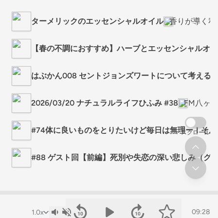
ターメリックのエッセンシャルオイル
香りが導く私
【春の不調におすすめ】ハーブとエッセンシャルオイ
はぶかん008 セントジョンズワートについて考える
2026/03/20 ナチュラルライフひふみ #38
FM八ヶ
#74体に良いものをとりたいけど毎日は無理ー！そ
スクロール
#88 ゲスト回【前編】死別や失恋の深い悲しみ（グ
09:28