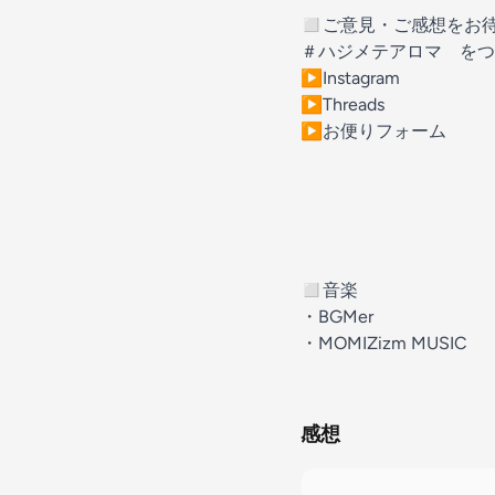
◻︎ご意見・ご感想をお
＃ハジメテアロマ をつ
▶︎
Instagram
▶︎
Threads
▶︎
お便りフォーム
◻︎音楽
・
BGMer
・
MOMIZizm MUSIC
感想