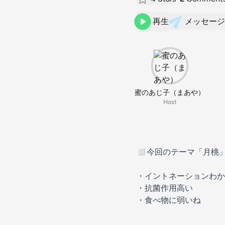
再生
メッセージ
蜜のあじ子（まあや）
Host
◻︎今回のテーマ「月桃
・イントネーションわか
・抗菌作用高い
・食べ物に弱いね