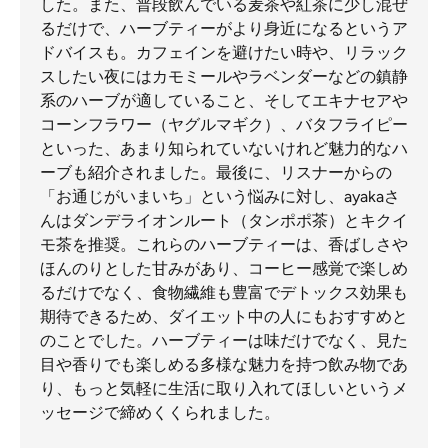
した。また、普段飲んでいる麦茶や紅茶に少し混ぜ
るだけで、ハーブティーがより身近になるというア
ドバイスも。カフェインを避けたい時や、リラック
スしたい夜にはカモミールやラベンダーなどの鎮静
系のハーブが適していること、そしてエキナセアや
コーンフラワー（ヤグルマギク）、バタフライピー
といった、あまり知られていないけれど魅力的なハ
ーブも紹介されました。最後に、リスナーからの
「お通じがいまいち」という悩みに対し、ayakaさ
んはダンデライオンルート（タンポポ茶）とキクイ
モ茶を推奨。これらのハーブティーは、香ばしさや
ほんのりとした甘みがあり、コーヒー感覚で楽しめ
るだけでなく、食物繊維も豊富でデトックス効果も
期待できるため、ダイエット中の人にもおすすめと
のことでした。ハーブティーは味だけでなく、見た
目や香りでも楽しめる多様な魅力を持つ飲み物であ
り、もっと気軽に生活に取り入れてほしいというメ
ッセージで締めくくられました。