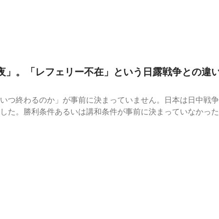
戦前夜」。「レフェリー不在」という日露戦争との違
いつ終わるのか」が事前に決まっていません。日本は日中戦争
した。勝利条件あるいは講和条件が事前に決まっていなかった
平洋戦争では中立的なレフェリー役をしてくれる仲介者が不在
日 金曜 正午12:00 に予定します。映画『開戦前夜』｜7月31日（金）全国公
⁠⁠⁠⁠⁠⁠⁠https://forms.gle/GuC45eyq4vKTA6Ux8⁠⁠⁠⁠⁠⁠⁠日本
hi/⁠⁠⁠⁠⁠⁠⁠（日本史総復習編の全エピソードを聞くには、無料会員登録が必要で