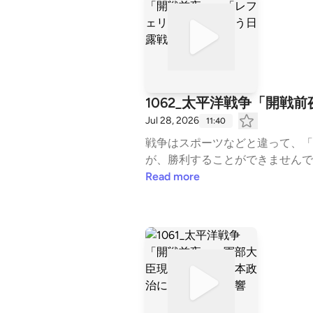
1062_太平洋戦争「開
Jul 28, 2026
11:40
戦争はスポーツなどと違って、「
が、勝利することができませんで
利」することができましたが、太
Read more
回 1063 の公開は、2026年7月31
a.com/⁠⁠ご質問･コメント・お仕事依頼はこちら：
radiohistory.jp/nihons