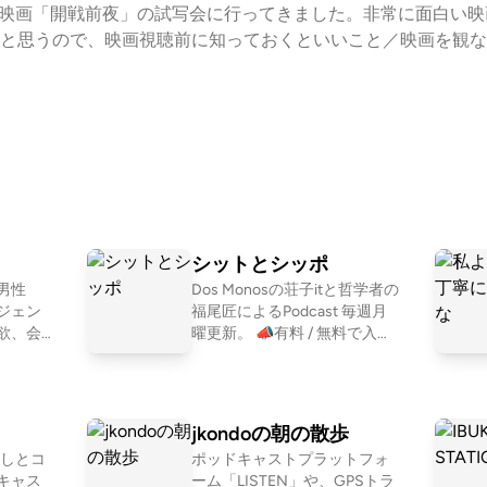
される映画「開戦前夜」の試写会に行ってきました。非常に面白い
と思うので、映画視聴前に知っておくといいこと／映画を観な
補助線を引きたいと思います。映画『開戦前夜』｜7月31日（金）全国
ら：⁠⁠⁠⁠⁠⁠https://forms.gle/GuC45eyq4vKTA6Ux8⁠⁠⁠⁠⁠⁠
honshi/⁠⁠⁠⁠⁠⁠（日本史総復習編の全エピソードを聞くには、無料会員登録が必
シットとシッポ
男性
Dos Monosの荘子itと哲学者の
ジェン
福尾匠によるPodcast 毎週月
欲、会
曜更新。 📣有料 / 無料で入れ
ンバーが
る "疎の街" はコチラから ⁠ 📍番
テーマ
組のフォローをお願いします
モヤを
https://linktr.ee/shitshippo 📍
座談Po
X シットとシッポ @shitshippo
jkondoの朝の散歩
16年
荘子it @ZoZhit 福尾匠 @twee
こしとコ
ポッドキャストプラットフォ
odcas
tingtakumi 📩シットとシッポ
キャス
ーム「LISTEN」や、GPSトラ
「恋愛よも
への問い合わせはコチラ