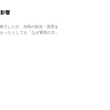
た影響
映画でしたが、当時の状況・背景を
かったとしても「なぜ軍部の力が
開⁠https://kaisenze
⁠日本史総復習編の全エピソード：⁠⁠⁠⁠⁠⁠http
要です。）