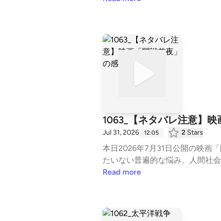
聞くには、無料会員登録が必要で
1063_【ネタバレ注意】
Jul 31, 2026
2
Stars
12:05
本日2026年7月31日公開の
たいない普遍的な悩み、人間社会
『開戦前夜』｜7月31日（金）全国公開⁠⁠htt
Read more
5eyq4vKTA6Ux8⁠⁠⁠⁠⁠⁠⁠日本史総復習
無料会員登録が必要です。）