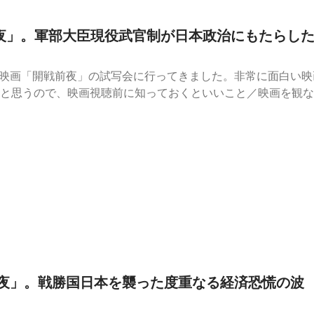
戦前夜」。軍部大臣現役武官制が日本政治にもたらし
される映画「開戦前夜」の試写会に行ってきました。非常に面白い
と思うので、映画視聴前に知っておくといいこと／映画を観な
補助線を引きたいと思います。映画『開戦前夜』｜7月31日（金）全国公
ら：⁠⁠⁠⁠⁠⁠https://forms.gle/GuC45eyq4vKTA6Ux8⁠⁠⁠⁠⁠
honshi/⁠⁠⁠⁠⁠⁠（日本史総復習編の全エピソードを聞くには、無料会員登録が必
戦前夜」。戦勝国日本を襲った度重なる経済恐慌の波