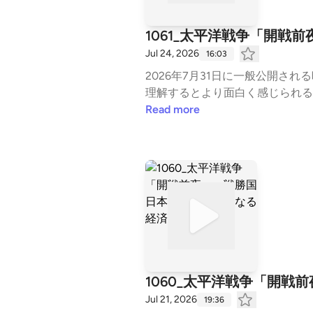
1061_太平洋戦争「開
Jul 24, 2026
16:03
2026年7月31日に一般公開
理解するとより面白く感じられる
強かったのか」を理解する上で大切な
Read more
nya.com/⁠ご質問･コメント・お仕事依頼はこち
s://radiohistory.jp/ni
1060_太平洋戦争「開
Jul 21, 2026
19:36