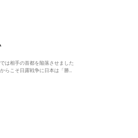
い
では相手の首都を陥落させました
からこそ日露戦争に日本は「勝
なまま突入したのでした。※ 次
開⁠⁠https://kaisenzeny
史総復習編の全エピソード：⁠⁠⁠⁠⁠⁠⁠https://
す。）