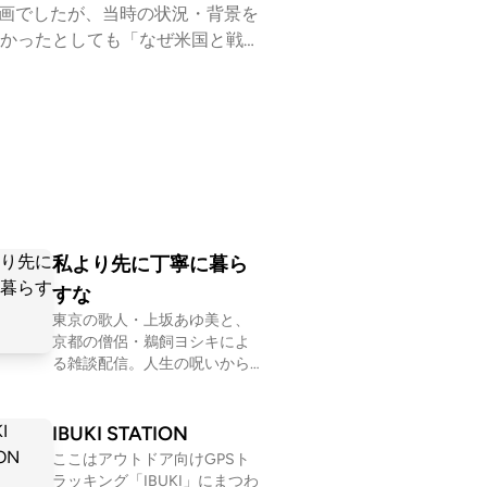
映画でしたが、当時の状況・背景を
かったとしても「なぜ米国と戦争
公開https://kaisenze
日本史総復習編の全エピソード：⁠⁠⁠⁠⁠⁠http
要です。）
私より先に丁寧に暮ら
すな
東京の歌人・上坂あゆ美と、
京都の僧侶・鵜飼ヨシキによ
る雑談配信。人生の呪いから
ファミレスの好きなメニュー
の話まで幅広くお届け。 【初
めての方におすすめ回】 #30
IBUKI STATION
お菓子が人間だったら誰と付
ここはアウトドア向けGPSト
き合いたいか真剣に考える htt
ラッキング「IBUKI」にまつわ