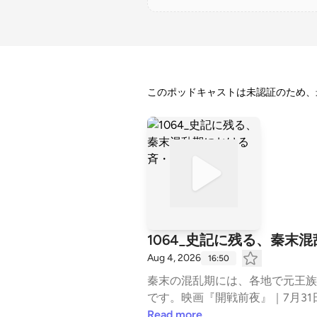
このポッドキャストは未認証のため、
1064_史記に残る、秦末
Aug 4, 2026
16:50
秦末の混乱期には、各地で元王族
です。映画『開戦前夜』｜7月31日（金）全国公開
s.gle/GuC45eyq4vKTA6Ux8⁠⁠⁠⁠⁠
Read more