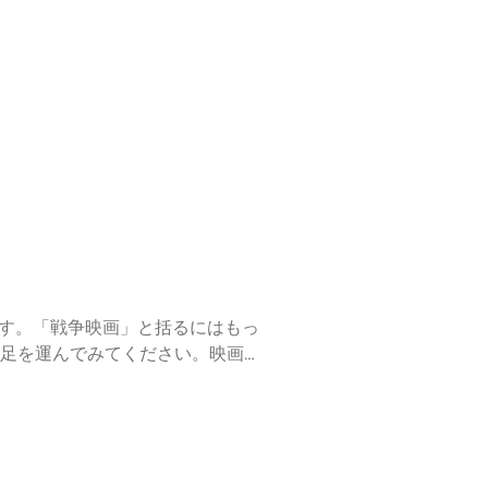
ます。「戦争映画」と括るにはもっ
足を運んでみてください。映画
⁠⁠⁠https://forms.gle/GuC4
⁠⁠⁠⁠⁠（日本史総復習編の全エピソードを聞くには、