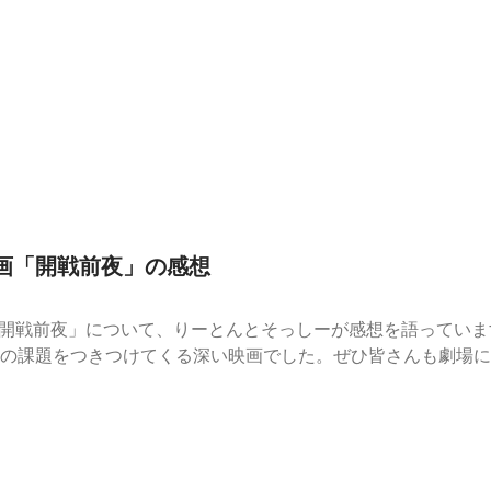
す。）
映画「開戦前夜」の感想
映画「開戦前夜」について、りーとんとそっしーが感想を語ってい
の課題をつきつけてくる深い映画でした。ぜひ皆さんも劇場に
ps://kaisenzenya.com/⁠⁠ご質問･コメント・お仕事依頼はこちら：⁠⁠⁠⁠
編の全エピソード：⁠⁠⁠⁠⁠⁠⁠https://radiohistory.jp/nihonshi/⁠⁠