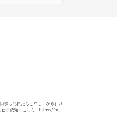
田横も兄貴たちと立ち上がるわけ
こちら：⁠⁠⁠⁠⁠⁠⁠⁠https://form
nshi/⁠⁠⁠⁠⁠⁠⁠⁠（日本史総復習編の全エピソードを