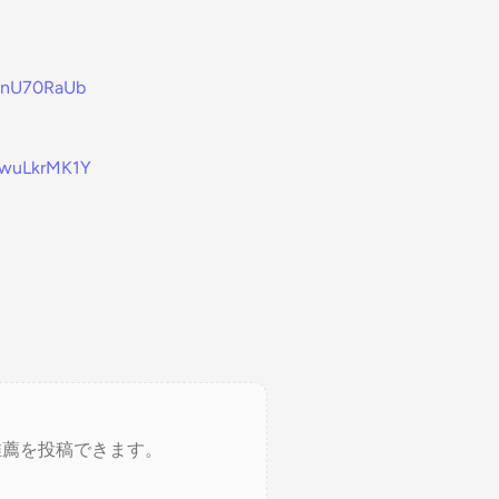
4FnU70RaUb
ZwuLkrMK1Y
推薦を投稿できます。