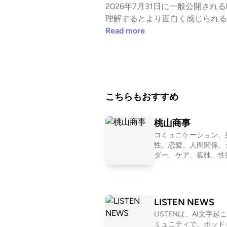
2026年7月31日に一般公開
理解するとより面白く感じられる
になったのか」を理解する上で大切な
Read more
nya.com/ご質問･コメント・お仕事依頼はこち
s://radiohistory.jp/ni
こちらもおすすめ
桃山商事
コミュニケーション、
性、恋愛、人間関係、
ダー、ケア、孤独、性
社、友情、老い……メ
その時々で気になった
を１つ設定して、モヤ
言語化していくNEOな
LISTEN NEWS
dcastです。2011〜20
LISTENは、AI文字起
「二軍ラジオ」(AppleP
ミュニティで、ポッド
t)、2017〜2024年