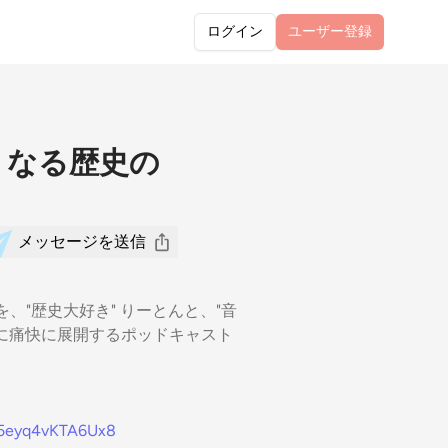
ログイン
ユーザー
登録
くなる歴史の
メッセージを送信
せを、"歴史大好き" りーとんと、"音
時に痛快に展開するポッドキャスト
C45eyq4vKTA6Ux8