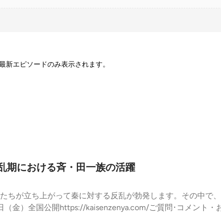
最新エピソードのみ表示されます。
混乱期における斉・田一族の活躍
たちが立ち上がって秦に対する反乱が勃発します。その中で、
⁠⁠⁠https://kaisenzenya.com/⁠⁠⁠ご質問･コメント・お仕事依頼は
⁠⁠⁠日本史総復習編の全エピソード：⁠⁠⁠⁠⁠⁠⁠⁠https://radiohistory.jp/niho