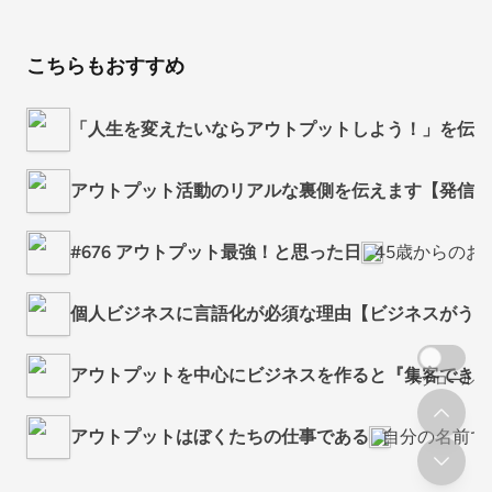
こちらもおすすめ
「人生を変えたいならアウトプットしよう！」を伝え
アウトプット活動のリアルな裏側を伝えます【発信歴
#676 アウトプット最強！と思った日
45歳からの
個人ビジネスに言語化が必須な理由【ビジネスがうま
アウトプットを中心にビジネスを作ると『集客できる
スクロール
アウトプットはぼくたちの仕事である
自分の名前で