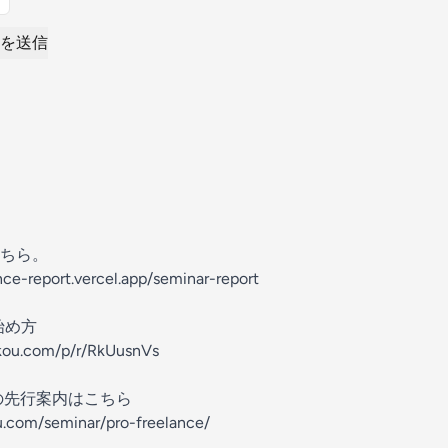
を送信
ちら。
nce-report.vercel.app/seminar-report
始め方
kkou.com/p/r/RkUusnVs
の先行案内はこちら
u.com/seminar/pro-freelance/⁠