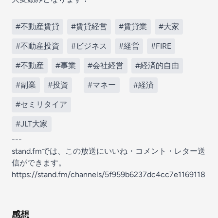
#不動産賃貸
#賃貸経営
#賃貸業
#大家
#不動産投資
#ビジネス
#経営
#FIRE
#不動産
#事業
#会社経営
#経済的自由
#副業
#投資
#マネー
#経済
#セミリタイア
#JLT大家
---
stand.fmでは、この放送にいいね・コメント・レター送
信ができます。
https://stand.fm/channels/5f959b6237dc4cc7e1169118
感想