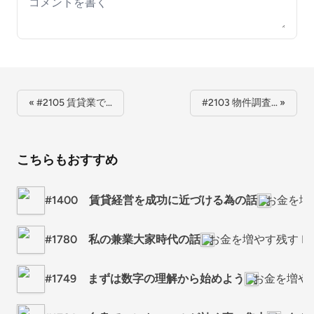
Your comment
« #2105 賃貸業で…
#2103 物件調査… »
こちらもおすすめ
#1400 賃貸経営を成功に近づける為の話
お金を増や
#1780 私の兼業大家時代の話
お金を増やす残す Rad
#1749 まずは数字の理解から始めよう
お金を増やす残