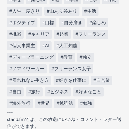
#人生一度きり
#山あり谷あり
#生活
#ポジティブ
#目標
#自分磨き
#楽しめ
#挑戦
#キャリア
#起業
#フリーランス
#個人事業主
#AI
#人工知能
#ディープラーニング
#教育
#独立
#ノマドワーカー
#フリーランス女子
#雇われない生き方
#好きを仕事に
#自営業
#自由
#旅行
#ビジネス
#好きなこと
#海外旅行
#世界
#勉強法
#勉強
---
stand.fmでは、この放送にいいね・コメント・レター送
信ができます。