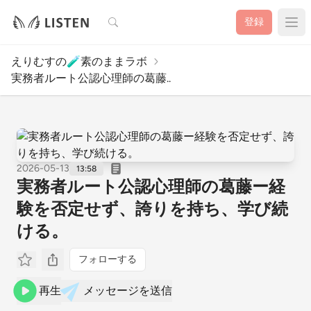
検索
登録
えりむすの🧪素のままラボ
実務者ルート公認心理師の葛藤..
2026-05-13
13:58
実務者ルート公認心理師の葛藤ー経
験を否定せず、誇りを持ち、学び続
ける。
フォローする
再生
メッセージを送信