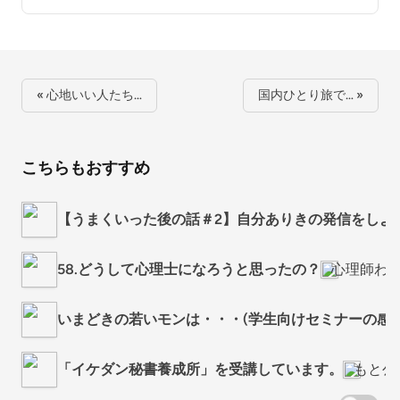
« 心地いい人たち…
国内ひとり旅で… »
こちらもおすすめ
【うまくいった後の話＃2】自分ありきの発信をしよ
58.どうして心理士になろうと思ったの？
心理師わ
いまどきの若いモンは・・・(学生向けセミナーの感想
「イケダン秘書養成所」を受講しています。
もと公