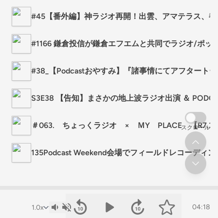
#45【番外編】神ラジオ再開！出雲、アマテラス、
#1166 鎌倉投信が鎌倉エフエムと共同でラジオ/ポッドキ
#38_【Podcastおやすみ】『諸事情にてアフタ
S3E38 【告知】まさかの地上波ラジオ出演 ＆ PODCA
＃063. ちょっくラジオ × ＭY PLACE 【R7.3
スクロール
135Podcast Weekend会場でフィールドレコー
04:18