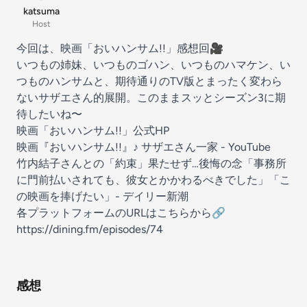
katsuma
Host
今回は、映画「おいハンサム!!」感想回🎥
いつもの姉妹、いつものゴハン、いつものハマケン、い
つものハンサムと、期待通りのTV版とまったく変わら
ないサザエさん的展開。このままスッとシーズン3に期
待したいね〜
映画「おいハンサム!!」公式HP
映画『おいハンサム!!』♪ サザエさん一家 - YouTube
竹内結子さんとの「約束」果たせず…後悔の念「事務所
に門前払いされても、彼女とかかわるべきでした」「こ
の映画を捧げたい」- デイリー新潮
各プラットフォームのURLはこちらから🔗
⁠⁠⁠⁠⁠⁠⁠⁠https://dining.fm/episodes/74
感想