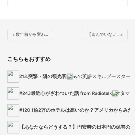
« 数年前から変わ…
【進んでいない… »
こちらもおすすめ
213.突撃・隣の観光客
Jayの英語スキルブースター
#243最近心がざわついた話 from Radiotalk
オタママ
#120 1泊2万のホテルは高いのか？アメリカからみた
【あなたならどうする？】円安時の日本円の保有の仕