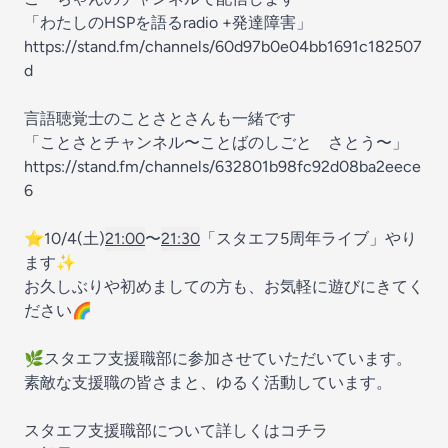
「わたしのHSPを語るradio +発達障害」
https://stand.fm/channels/60d97b0e04bb1691c182507
d
言語聴覚士のことさとさんも一緒です
「ことさとチャンネル〜ことばのしごと さとう〜」
https://stand.fm/channels/632801b98fc92d08ba2eece
6
⭐️10/4(土)
21:00
〜
21:30
「スタエフ5周年ライブ」やり
ます✨
お久しぶりや初めましての方も、お気軽に遊びにきてく
ださい🌈
🌿スタエフ支援職部に参加させていただいています。
素敵な支援職の皆さまと、ゆるく活動しています。
スタエフ支援職部について詳しくはコチラ