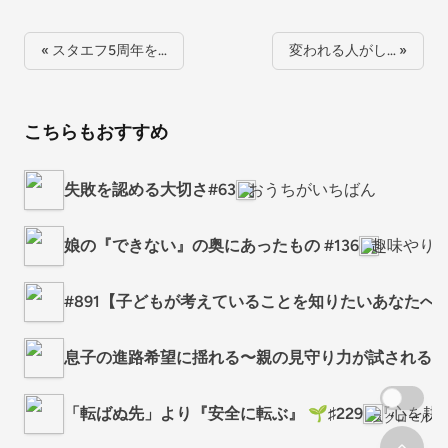
« スタエフ5周年を…
変われる人がし… »
こちらもおすすめ
失敗を認める大切さ#63
おうちがいちばん
娘の『できない』の奥にあったもの #136
趣味やりち
#891【子どもが考えていることを知りたいあなた
息子の進路希望に揺れる〜親の見守り力が試されるとき
「転ばぬ先」より『安全に転ぶ』 🌱♯229
『心を耕
スクロール