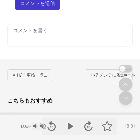
コメントを送信
Your comment
« 11/11 車検・ラ…
11/7 メンテに没… »
スクロール
こちらもおすすめ
第61回)25/10/10の散歩録
拙者の拙（せつ）こと、
18:31
お散歩✨
ポッシビリティーチャンネル