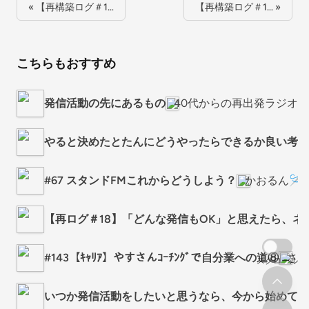
« 【再構築ログ＃1…
【再構築ログ＃1… »
こちらもおすすめ
発信活動の先にあるもの
40代からの再出発ラジオ
やると決めたとたんにどうやったらできるか良い考え
#67 スタンドFMこれからどうしよう？
かおるん🪡
【再ログ＃18】「どんな発信もOK」と思えたら、ネ
#143【ｷｬﾘｱ】やすさんｺｰﾁﾝｸﾞで自分業への道⑧
さき
スクロール
いつか発信活動をしたいと思うなら、今から始めてほ