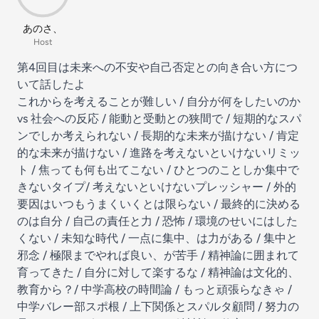
あのさ、
Host
第4回目は未来への不安や自己否定との向き合い方につ
いて話したよ
これからを考えることが難しい / 自分が何をしたいのか
vs 社会への反応 / 能動と受動との狭間で / 短期的なスパ
ンでしか考えられない / 長期的な未来が描けない / 肯定
的な未来が描けない / 進路を考えないといけないリミッ
ト / 焦っても何も出てこない / ひとつのことしか集中で
きないタイプ/ 考えないといけないプレッシャー / 外的
要因はいつもうまくいくとは限らない / 最終的に決める
のは自分 / 自己の責任と力 / 恐怖 / 環境のせいにはした
くない / 未知な時代 / 一点に集中、は力がある / 集中と
邪念 / 極限までやれば良い、が苦手 / 精神論に囲まれて
育ってきた / 自分に対して楽するな / 精神論は文化的、
教育から？/ 中学高校の時間論 / もっと頑張らなきゃ /
中学バレー部スポ根 / 上下関係とスパルタ顧問 / 努力の