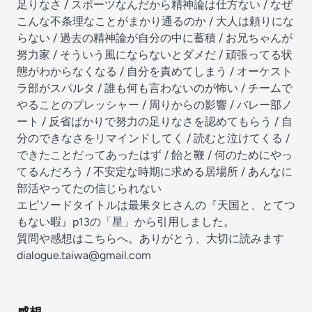
足りなさ / スポーツなんだから精神論は仕方ない / なぜ
こんな不条理なことがまかり通るのか / 大人は頼りにな
らない / 過去の精神論が自分の中に蓄積 / お兄ちゃんが
努力家 / そういう風にならないとダメだ / 頑張ってる状
態がわからなくなる / 自分を責めてしまう / オーケスト
ラ部がスパルタ / 誰も何も言わないのが怖い / チームで
やることのプレッシャー / 周りからの影響 / バレー部ノ
ート / 反省ばかりで努力の足りなさを認めてもらう / 自
分のできなさをリマインドしてく / 読むと泣けてくる /
できたことだってあったはず / 飴と鞭 / 何のためにやっ
てるんだろう / 不安定な時期に求める居場所 / あんなに
部活やってたの信じられない
エピソードタイトルは最果タヒさんの『天国と、とてつ
もない暇』p13の「星」から引用しました。
質問や感想はこちらへ。ありがとう、大切に読みます
dialogue.taiwa@gmail.com