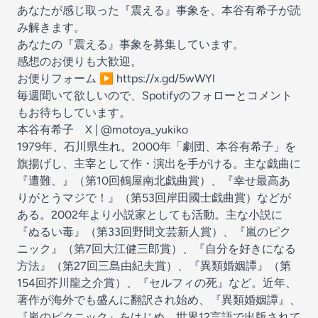
あなたが感じ取った『震える』事象を、本谷有希子が読
み解きます。
あなたの『震える』事象を募集しています。
感想のお便りも大歓迎。
お便りフォーム ▶︎
https://x.gd/5wWYl
毎週聞いて欲しいので、Spotifyのフォローとコメント
もお待ちしています。
本谷有希子 X | @motoya_yukiko
1979年、石川県生れ。2000年「劇団、本谷有希子」を
旗揚げし、主宰として作・演出を手がける。主な戯曲に
『遭難、』（第10回鶴屋南北戯曲賞）、『幸せ最高あ
りがとうマジで！』（第53回岸田國士戯曲賞）などが
ある。2002年より小説家としても活動。主な小説に
『ぬるい毒』（第33回野間文芸新人賞）、『嵐のピク
ニック』（第7回大江健三郎賞）、『自分を好きになる
方法』（第27回三島由紀夫賞）、『異類婚姻譚』（第
154回芥川龍之介賞）、『セルフィの死』など。近年、
著作が海外でも盛んに翻訳され始め、『異類婚姻譚』、
『嵐のピクニック』をはじめ、世界12言語で出版されて