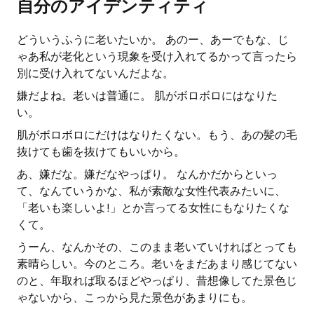
自分のアイデンティティ
どういうふうに老いたいか。 あのー、あーでもな、じ
ゃあ私が老化という現象を受け入れてるかって言ったら
別に受け入れてないんだよな。
嫌だよね。老いは普通に。 肌がボロボロにはなりた
い。
肌がボロボロにだけはなりたくない。もう、あの髪の毛
抜けても歯を抜けてもいいから。
あ、嫌だな。嫌だなやっぱり。 なんかだからといっ
て、なんていうかな、私が素敵な女性代表みたいに、
「老いも楽しいよ!」とか言ってる女性にもなりたくな
くて。
うーん、なんかその、このまま老いていければとっても
素晴らしい。今のところ。老いをまだあまり感じてない
のと、年取れば取るほどやっぱり、昔想像してた景色じ
ゃないから、こっから見た景色があまりにも。