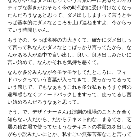
なんかやっぱダメ出しっていう言葉の中にあるそのネガ
ティブな響きがおそらく今の時代的に受け付けなくなっ
たんだろうなぁと思って、ダメ出ししますって言うとや
っぱ基本的にダメなところを上げ連ねますよ、今からっ
ていう時間じゃん。
もうその、やっぱ名称の力大きくて、確かにダメ出しっ
て言って私なんかダメなとこばっかり言ってたから、な
んかある人が途中で言い出し、良い、良き出しみたいに
言い始めて、なんかそれも気持ち悪くて。
なんか多分みんなが今モヤモヤしてたところに、フィー
ドバックっていう言葉が入ってきて、乗っかってるって
いう感じで、でもなぁもうこれも多分私ももうすぐ何の
違和感もなくフィードバックしますって、使ってるし言
い始めるんだろうなぁと思って。
そう、で、デザイナーさんは演劇の現場のこととか全く
知らない人だから、だからテキスト的な、まるでさ、芝
居の稽古場で使ってたようなテキストの雰囲気を出しな
がら小説みたいにとか、私すごい無茶苦茶なこと言って