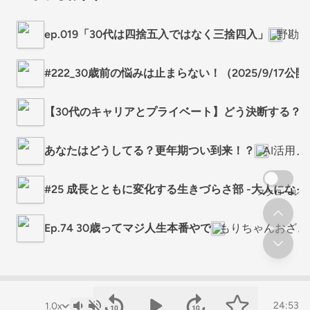
ep.019「30代は四捨五入ではなく三捨四入」
野勘
#222_30歳前の悩みは止まらない！（2025/9/17公開
【30代のキャリアとプライベート】どう決断する？ #
あなたはどうしてる？更年期つい到来！？
AI活用
#25 成長とともに変化する生きづらさ部 -大人になっ
スクロール
Ep.74 30歳ってマジ人生本番やで
もりちゃんおざきのTh
24:53