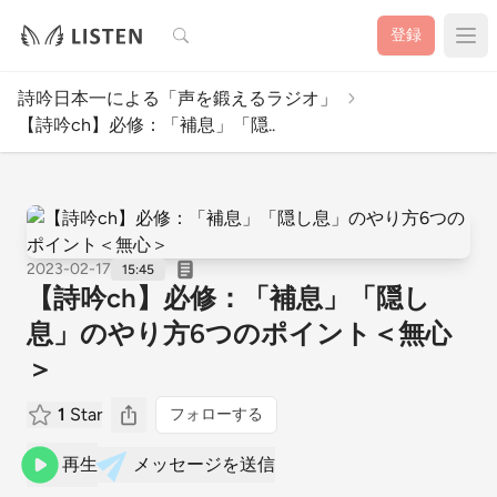
検索
登録
詩吟日本一による「声を鍛えるラジオ」
【詩吟ch】必修：「補息」「隠..
2023-02-17
15:45
【詩吟ch】必修：「補息」「隠し
息」のやり方6つのポイント＜無心
＞
1
Star
フォローする
再生
メッセージを送信