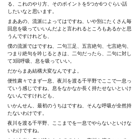
る、これのやり方、そのポイントを5つか6つぐらい話
したいなと思います。
まああの、流派によってはですね、いや別にたくさん毎
回息を吸っていいんだよと言われるところもあるかと思
うんですけれども、
僕の流派ではですね、二句三足、五言絶句、七言絶句、
つまり絶句を吟じるときは、二句だったら、二句に対し
て3回呼吸、息を吸っていい。
だからまあ結構大変なんですよ。
便性粛々でまず一息、夜川を渡る千平野でここで一息っ
ていう感じですね、息をなかなか長く持たせないといけ
ないんですけれども、
いかんせん、最初のうちはですね、そんな呼吸が全然持
たないわけです。
夜川を渡る千平野、ここまでを一息でやらないといけな
いわけですね。