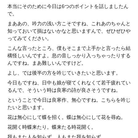
本当にそのために今日は6つのポイントを話しましたん
で。
まああの、吟力の浅い方こそですね、これあのちゃんと
知っておいて損はないかなと思いますんで、ぜひぜひや
ってみてください。
こんな言ったところ、僕もそこまで上手かと言ったら結
構怪しいんですよ。息の音しっかり入っちゃったりする
んですね。まあ難しいんですけど。
よし、では後半の方を吟じていきたいと思います。
今日もですね、日中も娘が寝てくれなくて若干疲れてい
るんで、そういう時は良寒の詩が良さそうですね。
ということで今日は良寒作、無心ですね。こちらを吟じ
たいと思います。
花は無心にして蝶を招く。蝶は無心にして花を尋ぬ。
花開く時蝶来たり。蝶来たる時花開く。
我もまた人を知らず。人もまた我を知らず。