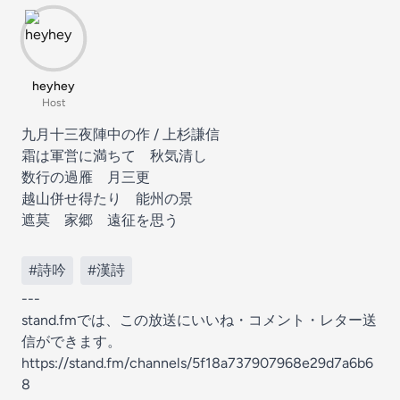
heyhey
Host
九月十三夜陣中の作 / 上杉謙信
霜は軍営に満ちて 秋気清し
数行の過雁 月三更
越山併せ得たり 能州の景
遮莫 家郷 遠征を思う
#詩吟
#漢詩
---
stand.fmでは、この放送にいいね・コメント・レター送
信ができます。
https://stand.fm/channels/5f18a737907968e29d7a6b6
8