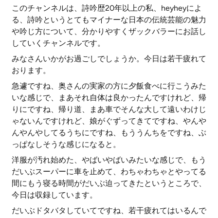
このチャンネルは、詩吟歴20年以上の私、heyheyによ
る、詩吟というとてもマイナーな日本の伝統芸能の魅力
や吟じ方について、分かりやすくザックバラーにお話し
していくチャンネルです。
みなさんいかがお過ごしでしょうか。今日は若干疲れて
おります。
急遽ですね、奥さんの実家の方に夕飯食べに行こうみた
いな感じで、まあそれ自体は良かったんですけれど、帰
りにですね、帰り道、まあ車でそんな大して遠いわけじ
ゃないんですけれど、娘がぐずってきてですね、やんや
んやんやしてるうちにですね、もううんちをですね、ぶ
っぱなしそうな感じになると。
洋服が汚れ始めた、やばいやばいみたいな感じで、もう
だいぶスーパーに車を止めて、わちゃわちゃとやってる
間にもう寝る時間がだいぶ迫ってきたというところで、
今日は収録しています。
だいぶドタバタしていてですね、若干疲れてはいるんで