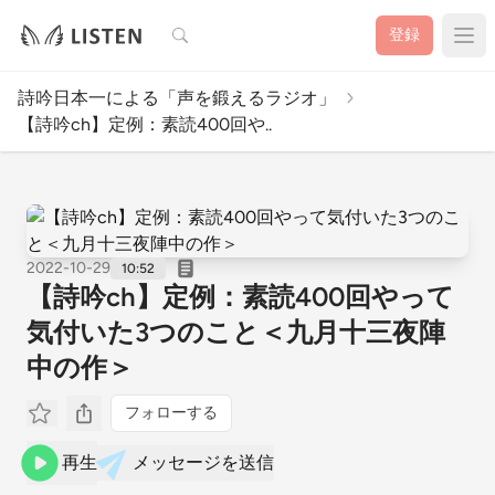
検索
登録
詩吟日本一による「声を鍛えるラジオ」
【詩吟ch】定例：素読400回や..
2022-10-29
10:52
【詩吟ch】定例：素読400回やって
気付いた3つのこと＜九月十三夜陣
中の作＞
フォローする
再生
メッセージを送信