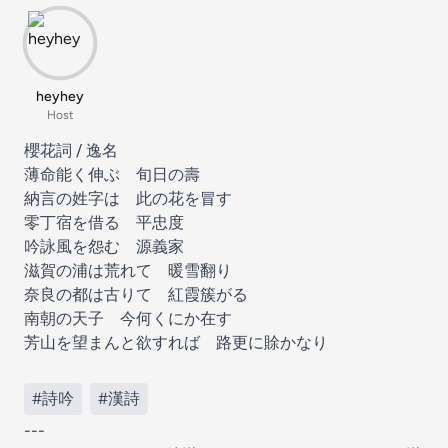
heyhey
Host
櫻花詞 / 逸名
薄命能く伸ぶ 旬日の壽
納言の姓字は 此の花を冒す
零丁宿を借る 平忠度
吟詠風を怨む 源義家
滋賀の浦は荒れて 暖雪翻り
奈良の都は古りて 紅霞簇がる
南朝の天子 今何くにか在す
芳山を望まんと欲すれば 路更に賖かなり
#詩吟
#漢詩
---