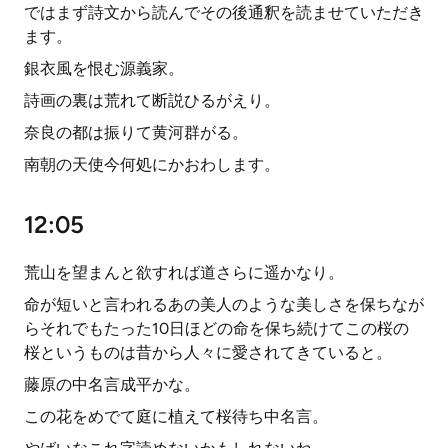
ではまず詩文から読んでその後通釈を読ませていただき
ます。
銀衣風を恨む源義家。
詩画の裏は荒れて断説ひるがえり。
奈良の都は振りて黄河群がる。
南朝の天使今何処にかおわします。
12:05
荒山を望まんと欲すれば道さらに遥かなり。
命が短いと言われるあの美人のような美しさを保ちなが
らそれでもたった10日ほどの命を保ち続けてこの桜の
桜というものは昔から人々に愛されてきていると。
藤原の中名言成平かな。
この花をめでて庭に植えて桜待ち中名言。