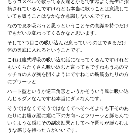
もうゴスペルで歌ってる友達とかもですねよく先生に指
摘されているんですけれども本当に歌うことは意識して
いても吸うことはなかなか意識しないんですね。
なので息を吸おうと思うということその意識を持つだけ
でもだいぶ変わってくるかなと思います。
そして3つ目この吸い込んだ息っていうのはできるだけ
体の奥底に入れるということです。
これは腹式呼吸の吸い込む話になってくるんですけれど
もいくらたくさん吸い込むと言ってもですねもうあのマ
ッチョの人が胸を開くようにですねこの胸筋あたりの方
にブワーッと
ハート型というか逆三角形というかそういう風に吸い込
んじゃダメなんですね本当にダメなんです。
そうではなくてそうではなくてへそへそよりも下そのあ
たりにお腹が縦に縦に下の方向へとフワーッと膨らんで
いくような感じその副次効果としてへそ周りが膨らむよ
うな感じを持った方がいいです。