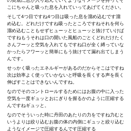
の奥底に息が入り込んでいくようなイメージを持ってそ
こにちゃんと吸った息を入れていってあげてください。
そして4つ目ですね4つ目は吸った息を溜め込むです溜
め込む。どれだけですね吸ったところですねそれを何ら
溜め込むこともせずヒューッとヒューッと抜けていけば
ですねもうそれは口の開いた風船のごとくどれだけたく
さんフーッと空気を入れてもですね口が全く縛っていな
かったらフワーッと簡単にもう抜けてて漏れ出てしまう
んです。
せっかく吸ったエネルギーがあるのだからそこはですね
次は効率よく使っていかないと呼吸を長くする声を長く
伸ばすことはできないんですね。
なのでそのコントロールするためにはお腹の中に入った
空気を一度ギュッとおにぎりを握るかのように圧縮する
んですねギュッと。
なのでそういった時に丹田のあたりの力をですね力むと
いうよりは絞り込むお腹の体の内側にギュッと絞り込む
ようなイメージで圧縮するんです圧縮する