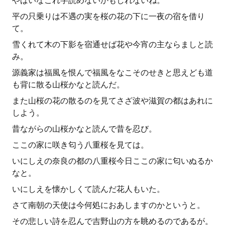
やばいなこれ字読めないかもしれないね。
平の只乗りは不遇の実を桜の花の下に一夜の宿を借り
て。
雪くれて木の下影を宿通せば花や今宵の主ならましと読
み。
源義家は福風を恨んで福風をなこそのせきと思えども道
も背に散る山桜かなと読んだ。
また山桜の花の散るのを見てさざ波や滋賀の都はあれに
しよう。
昔ながらの山桜かなと読んで昔を忍び。
ここの家に咲き匂う八重桜を見ては。
いにしえの奈良の都の八重桜今日ここの家に匂いぬるか
なと。
いにしえを懐かしくて読んだ花人もいた。
さて南朝の天使は今何処におあしますのかというと。
その悲しい詩を忍んで吉野山の方を眺めるのであるが。