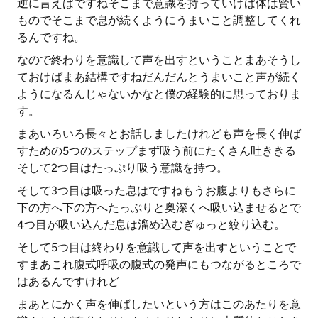
逆に言えばですねそこまで意識を持っていけば体は賢い
ものでそこまで息が続くようにうまいこと調整してくれ
るんですね。
なので終わりを意識して声を出すということまあそうし
ておけばまあ結構ですねだんだんとうまいこと声が続く
ようになるんじゃないかなと僕の経験的に思っておりま
す。
まあいろいろ長々とお話しましたけれども声を長く伸ば
すための5つのステップまず吸う前にたくさん吐ききる
そして2つ目はたっぷり吸う意識を持つ。
そして3つ目は吸った息はですねもうお腹よりもさらに
下の方へ下の方へたっぷりと奥深くへ吸い込ませるとで
4つ目が吸い込んだ息は溜め込むぎゅっと絞り込む。
そして5つ目は終わりを意識して声を出すということで
すまあこれ腹式呼吸の腹式の発声にもつながるところで
はあるんですけれど
まあとにかく声を伸ばしたいという方はこのあたりを意