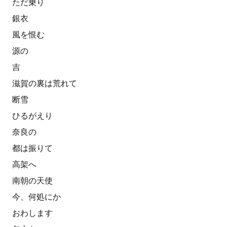
ただ乗り
銀衣
風を恨む
源の
吉
滋賀の裏は荒れて
断雪
ひるがえり
奈良の
都は振りて
高架へ
南朝の天使
今、何処にか
おわします