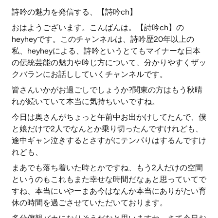
詩吟の魅力を発信する、【詩吟ch】
おはようございます。こんばんは。【詩吟ch】の
heyheyです。このチャンネルは、詩吟歴20年以上の
私、heyheyによる、詩吟というとてもマイナーな日本
の伝統芸能の魅力や吟じ方について、分かりやすくザッ
クバランにお話ししていくチャンネルです。
皆さんいかがお過ごしでしょうか?関東の方はもう秋晴
れが続いていて本当に気持ちいいですね。
今日は奥さんがちょっと午前中お出かけしてたんで、僕
と娘だけで2人でなんとか乗り切ったんですけれども、
途中ギャン泣きするとさすがにテンパりはするんですけ
れども、
まあでも落ち着いた時とかですね、もう2人だけの空間
というのもこれもまた幸せな時間だなぁと思っていてで
すね、本当にいやーまあ今はなんか本当にありがたい育
休の時間を過ごさせていただいております。