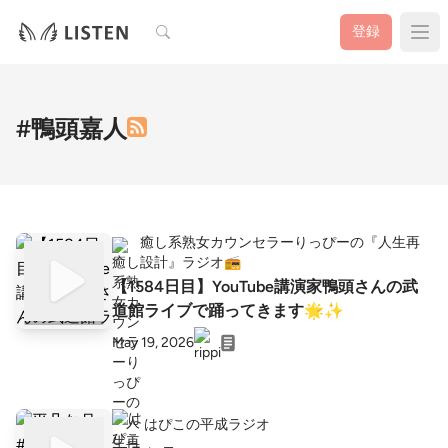
検索
登録
#鴨頭嘉人
癒し系熟女カウンセラーりっぴーの『人生再
設計』ラジオ📻️
【1584日目】YouTube講演家鴨頭さんの武
道館ライブで踊ってきます🌟✨
May 19, 2026
はぴこの平成ラジオ