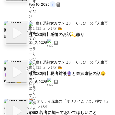
Feb 10, 2025
癒し系熟女カウンセラーりっぴーの『人生再
設計』ラジオ📻️
【1083回】感情のお話💫怒り
Jan 7, 2025
癒し系熟女カウンセラーりっぴーの『人生再
設計』ラジオ📻️
【1082回】易者対談🔮と東京遠征の話😊
Jan 6, 2025
オサナイ先生の 「オサナイだけど、押す！」
ラジオ
#332 若者に知っておいてほしいこと