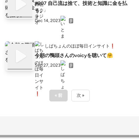
#207 自己流は捨て、技術と知識に金を払
う。
Dec 14, 2023
しばちょんのほぼ毎日インサイト❗
今朝の鴨頭さんのvoicyを聴いて🤗
Sep 27, 2023
« 前
次 »