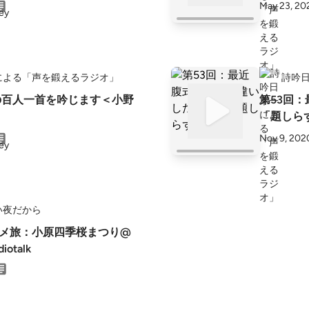
May 23, 20
による「声を鍛えるラジオ」
詩吟
の百人一首を吟じます＜小野
第53回
「題しら
Nov 9, 202
い夜だから
ススメ旅：小原四季桜まつり@
iotalk