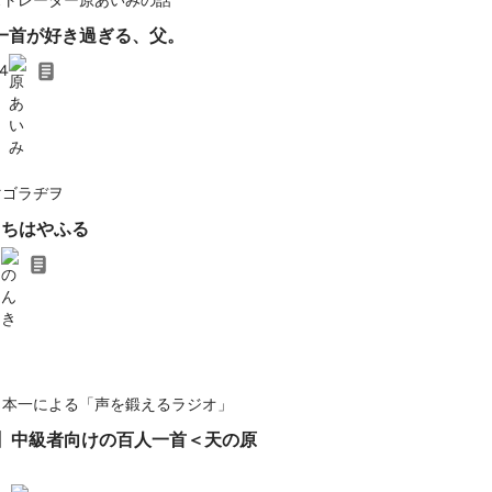
ストレーター原あいみの話
人一首が好き過ぎる、父。
24
マゴラヂヲ
 ちはやふる
2
日本一による「声を鍛えるラジオ」
h】中級者向けの百人一首＜天の原