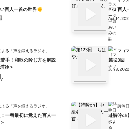
イラ
い百人一首の世界🌞
#73 百
Apr 14, 20
による「声を鍛えるラジオ」
マゴ
は苦手！和歌の吟じ方を解説
第123回
浦ゆ＞
Jun 9, 202
による「声を鍛えるラジオ」
詩吟
級：一番最初に覚えた百人一
【詩吟c
＞
＞