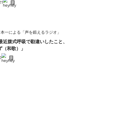
21
日本一による「声を鍛えるラジオ」
：最近腹式呼吸で勘違いしたこと、
ず（和歌）」
0