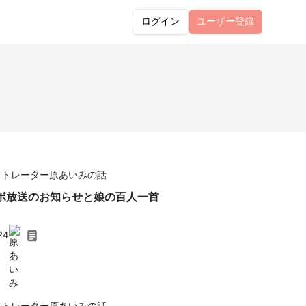
ログイン
ユーザー
登録
ストレーター原あいみの話
コラボ放送のお知らせと娘の百人一首
。
24