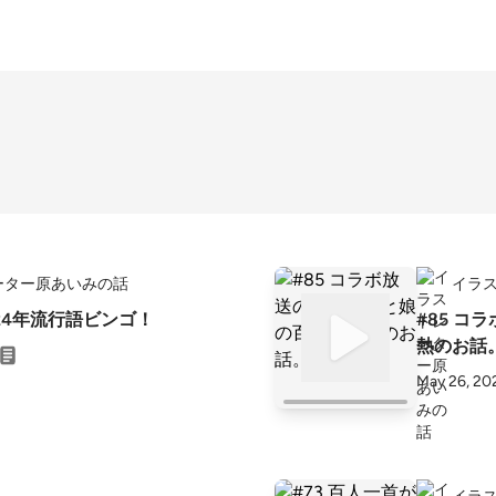
ーター原あいみの話
イラ
2024年流行語ビンゴ！
#85 
熱のお話
May 26, 20