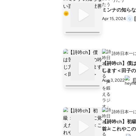
うたう
ミンナの知らな
Apr 15, 2024
詩吟日本一
【詩吟ch】僕
します＜田子の
Aug 3, 2022
詩吟日本一
【詩吟ch】初
首＜これやこの