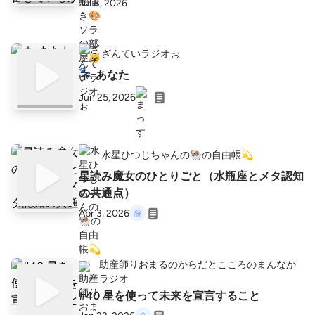
Jul 8, 2026
ざんていラジオぉ
ネ. あなた
Jun 25, 2026
水星ひつじちゃんの🐏の自由帳💫
星読み魔女のひとりごと（水瓶座とメタ認知
の共通点）
Apr 3, 2026
助産師りおまるのからだとこころのまんなか
ラジオ
#40 星を使って未来を宣言すること