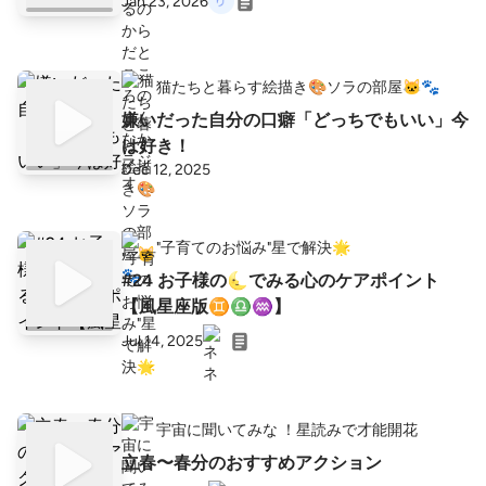
Jan 23, 2026
猫たちと暮らす絵描き🎨ソラの部屋🐱🐾
嫌いだった自分の口癖「どっちでもいい」今
は好き！
Dec 12, 2025
"子育てのお悩み"星で解決🌟
#24 お子様の🌜でみる心のケアポイント
【風星座版♊︎♎︎♒︎】
Jul 14, 2025
宇宙に聞いてみな ！星読みで才能開花
立春〜春分のおすすめアクション