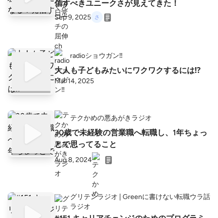
信すべきユニークさが見えてきた！
Sep 9, 2025
radioショウガン‼️
大人も子どもみたいにワクワクするには⁉️
Mar 14, 2025
テクかめの悪あがきラジオ
30歳で未経験の営業職へ転職し、1年ちょっ
とで思ってること
Aug 8, 2024
グリテンラジオ | Greenに書けない転職ウラ話
ラジオ