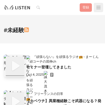
検索
登録
#未経験
『頑張らない』を頑張るラジオ📻 - まーくん
コーチの屈伸ch
セミナー登壇してきました
Oct 4, 2025
フリーランスの日常
【カベウチ】異業種経験こそ武器になる？発