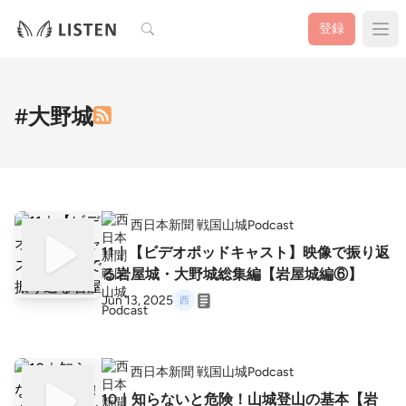
検索
登録
#大野城
西日本新聞 戦国山城Podcast
11｜【ビデオポッドキャスト】映像で振り返
る岩屋城・大野城総集編【岩屋城編⑥】
Jun 13, 2025
西日本新聞 戦国山城Podcast
10｜知らないと危険！山城登山の基本【岩