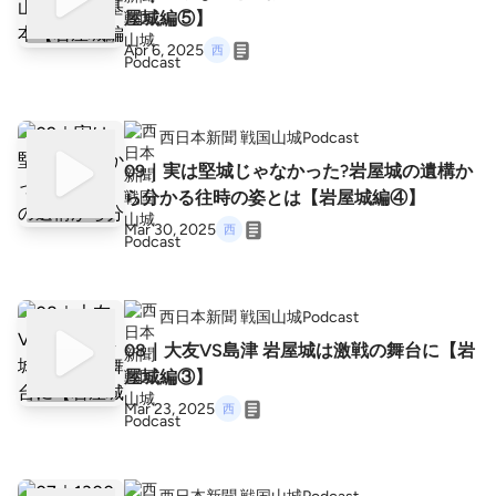
屋城編⑤】
Apr 6, 2025
西日本新聞 戦国山城Podcast
09｜実は堅城じゃなかった?岩屋城の遺構か
ら分かる往時の姿とは【岩屋城編④】
Mar 30, 2025
西日本新聞 戦国山城Podcast
08｜大友VS島津 岩屋城は激戦の舞台に【岩
屋城編③】
Mar 23, 2025