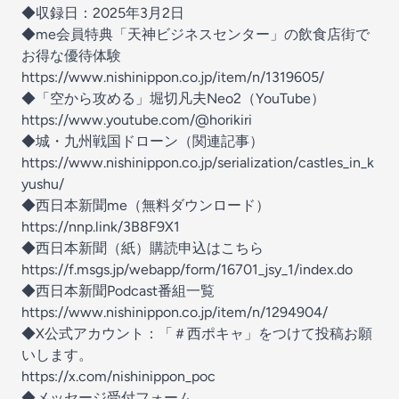
◆収録日：2025年3月2日
◆me会員特典「天神ビジネスセンター」の飲食店街で
お得な優待体験
https://www.nishinippon.co.jp/item/n/1319605/
◆「空から攻める」堀切凡夫Neo2（YouTube）
https://www.youtube.com/@horikiri
◆城・九州戦国ドローン（関連記事）
https://www.nishinippon.co.jp/serialization/castles_in_k
yushu/
◆西日本新聞me（無料ダウンロード）
https://nnp.link/3B8F9X1
◆西日本新聞（紙）購読申込はこちら
https://f.msgs.jp/webapp/form/16701_jsy_1/index.do
◆西日本新聞Podcast番組一覧
https://www.nishinippon.co.jp/item/n/1294904/
◆X公式アカウント：「＃西ポキャ」をつけて投稿お願
いします。
https://x.com/nishinippon_poc
◆メッセージ受付フォーム