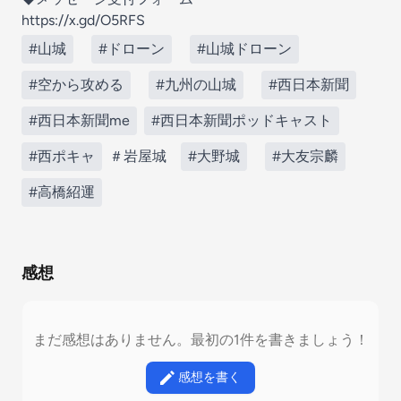
https://x.gd/O5RFS
#山城
#ドローン
#山城ドローン
#空から攻める
#九州の山城
#西日本新聞
#西日本新聞me
#西日本新聞ポッドキャスト
#西ポキャ
＃岩屋城
#大野城
#大友宗麟
#高橋紹運
感想
まだ感想はありません。最初の1件を書きましょう！
感想を書く