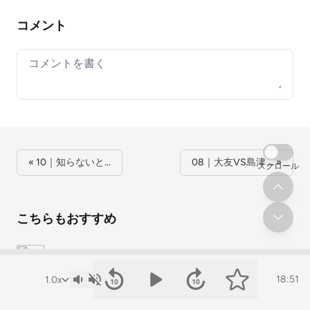
コメント
Your comment
« 10｜知らないと…
08｜大友VS島津 … »
スクロール
こちらもおすすめ
07｜1300年前、国土防衛のために築かれた砦「大
18:51
34｜「縄張りが丸わかり？」赤色立体地図を用いた