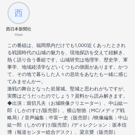
西日本新聞社
Host
この番組は、福岡県内だけでも1,000近くあったとされ
る戦国時代の山城の魅力を、現地探訪を交えて紐解き、
熱く語り合う番組です。山城研究は地理学、歴史学、軍
事学、地域経済学などいくつもの側面があります。かつ
て、その地で暮らした人々の息吹をあなたも一緒に感じ
てみませんかー。
激戦の舞台となった岩屋城。堅城と思われがちですが、
実際はどうだったのでしょう？資料から読み解きます。
◆出演：堀切凡夫（お城映像クリエーター）、中山紘一
郎（しかのすけ/販売部）、横山智徳（MC/メディア戦
略局）/ 音声編集：中富一史（販売部）/映像編集：中山
紘一郎（しかのすけ/販売部）/ディレクション：坂本信
博（報道センター総合デスク）、梁京燮（販売部）