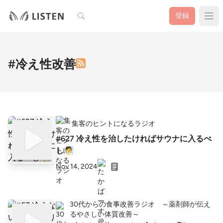
検索
登録
#冷え性改善
集客のヒントになるラジオ
#627 冷え性を治したければサウナに入るべ
し🧖
Nov 14, 2024
30代からの食事改善ラジオ ～薬剤師が伝え
るやさしい体質改善～