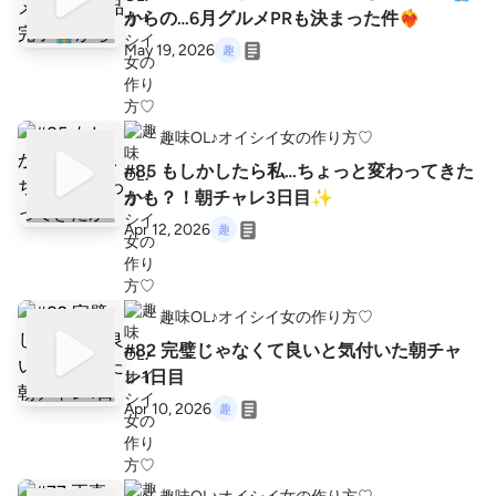
からの…6月グルメPRも決まった件❤️‍🔥
May 19, 2026
趣味OL♪オイシイ女の作り方♡
#85 もしかしたら私…ちょっと変わってきた
かも？！朝チャレ3日目✨
Apr 12, 2026
趣味OL♪オイシイ女の作り方♡
#82 完璧じゃなくて良いと気付いた朝チャ
レ1日目
Apr 10, 2026