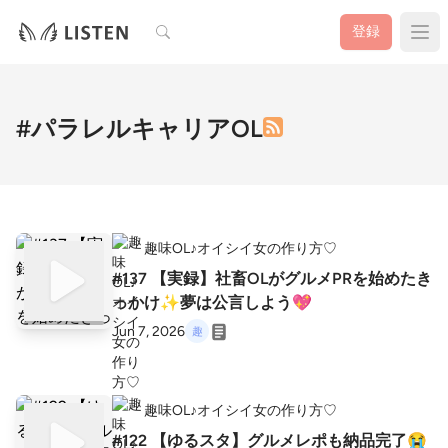
検索
登録
#パラレルキャリアOL
趣味OL♪オイシイ女の作り方♡
#137 【実録】社畜OLがグルメPRを始めたき
っかけ✨夢は公言しよう💖
Jun 7, 2026
趣味OL♪オイシイ女の作り方♡
#122 【ゆるスタ】グルメレポも納品完了😭