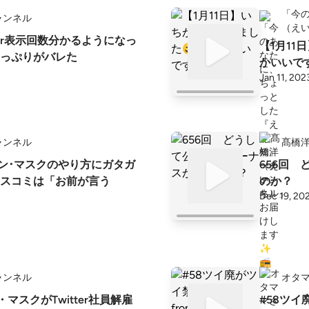
「今
ャンネル
（え
tter表示回数分かるようになっ
【1月11
っぷりがバレた
かいいで
Jan 11, 202
ャンネル
髙橋
ロン･マスクのやり方にガタガ
656回
スコミは「お前が言う
のか？
Dec 19, 20
ャンネル
オタ
・マスクがTwitter社員解雇
#58ツイ