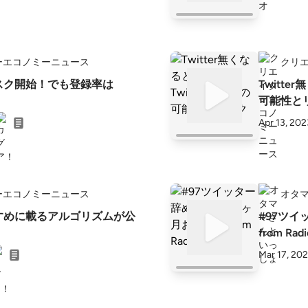
ーエコノミーニュース
クリ
サブスク開始！でも登録率は
Twitte
可能性と
Apr 13, 202
ーエコノミーニュース
オタ
おすすめに載るアルゴリズムが公
#97ツ
from Radi
Mar 17, 20