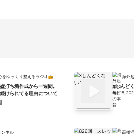
の心をゆっくり整えるラジオ📻️
海外起
壁打ち垢作成から一週間。
Xしんど
Apr 18, 20
続けられてる理由について
ャンネル
髙橋