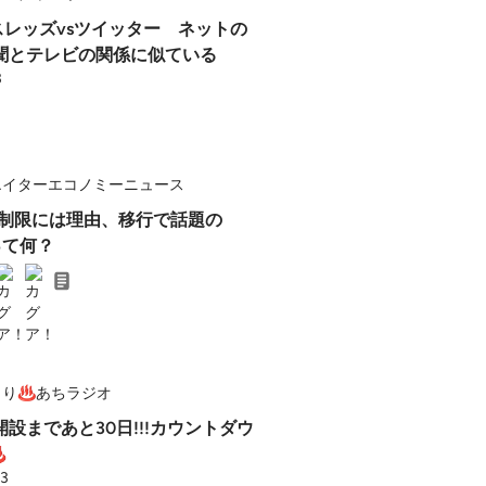
スレッズvsツイッター ネットの
聞とテレビの関係に似ている
3
エイターエコノミーニュース
erの制限には理由、移行で話題の
yって何？
こり♨あちラジオ
設まであと30日!!!カウントダウ
♨
23