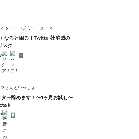
エイターエコノミーニュース
r無くなると困る！Twitter社消滅の
リスク
3
ママさんといっしょ
イッター辞めます！〜1ヶ月お試し〜
otalk
23