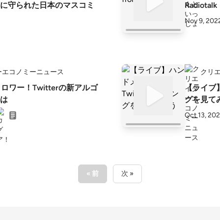
に守られた日本のマスコミ
Radiotalk
Nov 9, 202
ーエコノミーニュース
クリ
ロワー！Twitterの新アルゴ
【ライブ】
は
グを見て
Oct 13, 20
« 前
次 »