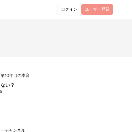
ログイン
ユーザー
登録
業10年目の本音
くない？
25
洋一チャンネル