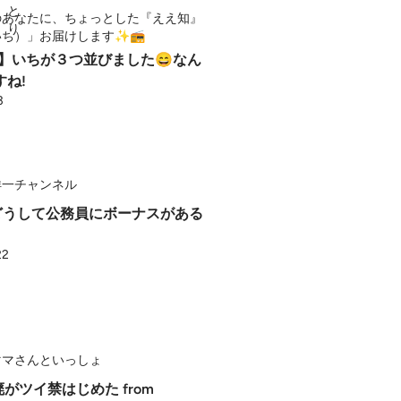
のあなたに、ちょっとした『ええ知』
いち）」お届けします✨📻
日】いちが３つ並びました😄なん
すね!
3
洋一チャンネル
 どうして公務員にボーナスがある
22
ママさんといっしょ
廃がツイ禁はじめた from