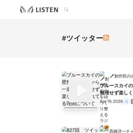
検索
#ツイッター
🖋️創作民
ブルースカイの
無理せず楽しく
Apr 19, 2026
髙橋洋一チ