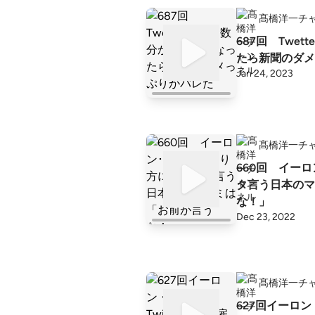
髙橋洋一チ
687回 Twe
たら新聞のダメ
Jan 24, 2023
髙橋洋一チ
660回 イー
タ言う日本のマ
な！」
Dec 23, 2022
髙橋洋一チ
627回イーロン