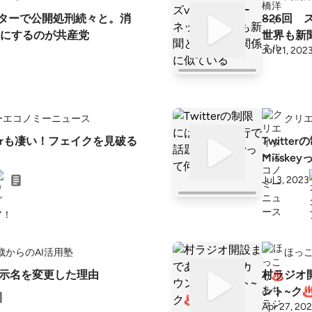
ッターで公開処刑続々と。消
826回 
にするのが共産党
世界も新
Jul 21, 202
ーエコノミーニュース
クリ
terも凄い！フェイクを見破る
Twitt
Misske
Jul 3, 2023
歳からのAI活用塾
ほっ
ter表示名を変更した理由
村ラジオ開
ント~ク
Apr 27, 20