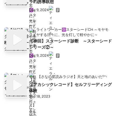
ラの誘導瞑想
Dec 9, 2024
ライトワーカー✡️スターシードCH ～モヤモ
ヤする日々に、光を灯して軽やかに～
【神回】スターシード診断 ～スターシード
シリーズ②～
Dec 9, 2024
【さなの星読みラジオ】天と地のあいだ𓆸
【アカシックレコード】セルフリーディング
体験
Sep 18, 2023