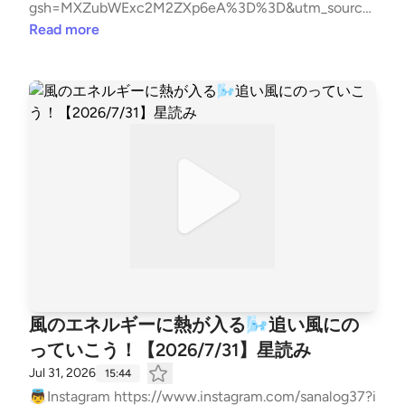
gsh=MXZubWExc2M2ZXp6eA%3D%3D&utm_source
=qr 🎴公式LINE｜メールレター https://lin.ee/QeTuDx
Read more
j stand.fmのメンバーシップ内で星とカードとアロマ
の知識を￼世界をシェアしてます https://stand.fm/chan
nels/632872098fc92d08ba159a17
風のエネルギーに熱が入る🌬️追い風にの
っていこう！【2026/7/31】星読み
Jul 31, 2026
15:44
👼Instagram https://www.instagram.com/sanalog37?i