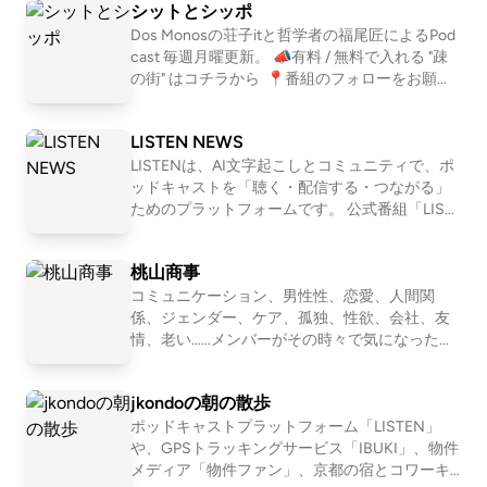
シットとシッポ
組公式SNS https://x.com/yori_suna （インス
例」として紐解いていきます。 . 【ホスト：近藤
タもある） 🚗🚥番組公式コミュニティ http
淳也】 株式会社OND代表取締役社長、株式会社
Dos Monosの荘子itと哲学者の福尾匠によるPod
s://rooom.listen.style/p/ 📨その他、番組へのお
はてな取締役、UNKNOWN KYOTO支配人、NP
cast 毎週月曜更新。 📣有料 / 無料で入れる "疎
問い合わせはコチラまで yorisuna24@gmail.co
O法人滋賀一周トレイル代表理事、トレイルラ
の街" はコチラから ⁠ 📍番組のフォローをお願い
m
ンナー。 2001年に「はてなブログ」「はてなブ
します https://linktr.ee/shitshippo 📍X シットと
ックマーク」などを運営する株式会社はてなを
シッポ @shitshippo 荘子it @ZoZhit 福尾匠 @tw
LISTEN NEWS
創業、2011年にマザーズにて上場。その後2017
eetingtakumi 📩シットとシッポへの問い合わせ
年に株式会社ONDを設立し、現在もITの第一線
はコチラ
LISTENは、AI文字起こしとコミュニティで、ポ
で働く。 株式会社OND: https://ond-inc.com/ .
ッドキャストを「聴く・配信する・つながる」
【UNKNOWN KYOTO】 築100年を超える元遊
ためのプラットフォームです。 公式番組「LIST
郭建築を改装し、仕事もできて暮らせる宿に。
EN NEWS」では、開発の裏話や近況も交えつ
コワーキングやオフィスを併設することで、宿
つ、最新情報をお届けします。 LISTENはこちら
桃山商事
泊として来られる方と京都を拠点に働く方が交
→ https://listen.style/
わる場所になっています。 1泊の観光目的の利用
コミュニケーション、男性性、恋愛、人間関
だけではなく、中長期滞在される方にも好評い
係、ジェンダー、ケア、孤独、性欲、会社、友
ただいています。 web: https://unknown.kyoto/ .
情、老い……メンバーがその時々で気になったテ
こちらから本文を読んだりコメントが書けま
ーマを１つ設定して、モヤモヤを言語化してい
す！ https://listen.style/p/unknownradio
くNEOな座談Podcastです。2011〜2016年「二
jkondoの朝の散歩
軍ラジオ」(ApplePodcast)、2017〜2024年「恋
愛よももやまばなし」(ニコ生→Podcast)を配信
ポッドキャストプラットフォーム「LISTEN」
していました。清田隆之(文筆業)、森田(会社
や、GPSトラッキングサービス「IBUKI」、物件
員)、ワッコ(会社員)、さとう(会社員)の４人で
メディア「物件ファン」、京都の宿とコワーキ