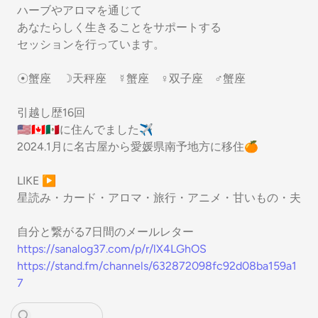
ハーブやアロマを通じて
あなたらしく生きることをサポートする
セッションを行っています。
☉蟹座 ☽天秤座 ☿蟹座 ♀双子座 ♂蟹座
引越し歴16回
🇺🇸🇨🇦🇲🇽に住んでました✈︎
2024.1月に名古屋から愛媛県南予地方に移住🍊
LIKE ▶︎
星読み・カード・アロマ・旅行・アニメ・甘いもの・夫
自分と繋がる7日間のメールレター
https://sanalog37.com/p/r/lX4LGhOS
https://stand.fm/channels/632872098fc92d08ba159a1
7