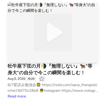
牡牛座下弦の月🌗『無理しない』🐂"等
身大"の自分で今この瞬間を楽しむ！
Aug 6, 2026
19:29
8/7星読み勉強会🦁 https://note.com/sana_therapist/
n/ne13bf70c28e8 👼Instagram https://www.instagra
m.com/sanalog37?igsh=MXZubWExc2M2ZXp6eA%3
Read more
D%3D&utm_source=qr 🎴公式LINE｜メールレター ht