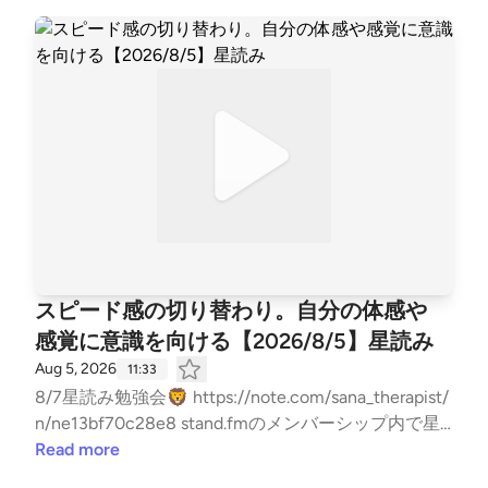
tps://lin.ee/QeTuDxj stand.fmのメンバーシップ内で
星とカードとアロマの知識を￼世界をシェアしてます h
ttps://stand.fm/channels/632872098fc92d08ba159a
17
スピード感の切り替わり。自分の体感や
感覚に意識を向ける【2026/8/5】星読み
Aug 5, 2026
11:33
8/7星読み勉強会🦁 https://note.com/sana_therapist/
n/ne13bf70c28e8 stand.fmのメンバーシップ内で星
とカードとアロマの知識を￼世界をシェアしてます htt
Read more
ps://stand.fm/channels/632872098fc92d08ba159a17