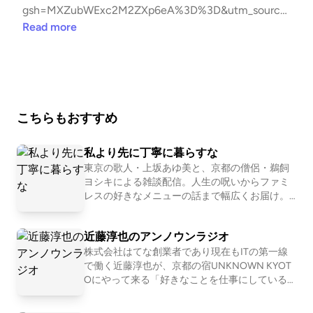
gsh=MXZubWExc2M2ZXp6eA%3D%3D&utm_source
=qr 🎴公式LINE｜メールレター https://lin.ee/QeTuDx
Read more
j stand.fmのメンバーシップ内で星とカードとアロマ
の知識を￼世界をシェアしてます https://stand.fm/chan
nels/632872098fc92d08ba159a17
こちらもおすすめ
私より先に丁寧に暮らすな
東京の歌人・上坂あゆ美と、京都の僧侶・鵜飼
ヨシキによる雑談配信。人生の呪いからファミ
レスの好きなメニューの話まで幅広くお届け。
【初めての方におすすめ回】 #30 お菓子が人間
だったら誰と付き合いたいか真剣に考える http
近藤淳也のアンノウンラジオ
s://open.spotify.com/episode/751EzuNXjpgP2i5
3P7OtX7?si=XxN2eddURsas_JWE6KFu-A #163
株式会社はてな創業者であり現在もITの第一線
恋愛ってマーージでクソだと思っている人の話
で働く近藤淳也が、京都の宿UNKNOWN KYOT
https://open.spotify.com/episode/1WgeglhRT5
Oにやって来る「好きなことを仕事にしている
GQfqzkBO2bNF?si=1l0b2OBlTJq 📩おたより宛
人」を深堀りすることで、世の中の多様な仕事
先 https://forms.gle/E6oFMLDcrJhUH2g57 番
やキャリア、生き方・働き方を「リアルな実