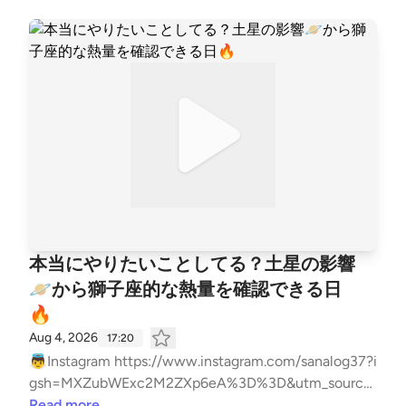
本当にやりたいことしてる？土星の影響
🪐から獅子座的な熱量を確認できる日
🔥
Aug 4, 2026
17:20
👼Instagram https://www.instagram.com/sanalog37?i
gsh=MXZubWExc2M2ZXp6eA%3D%3D&utm_source
=qr 🎴公式LINE｜メールレター https://lin.ee/QeTuDx
Read more