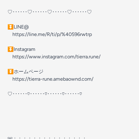
♡･･････♡･･････♡･･････♡･･････♡
⏬LINE@
https://line.me/R/ti/p/%40596rwtrp
⏬Instagram
https://www.instagram.com/tierra.rune/
⏬ホームページ
https://tierra-rune.amebaownd.com/
♡･･････♡･･････♡･･････♡･･････♡
୨୧：：：：：：：：：：：：：：：