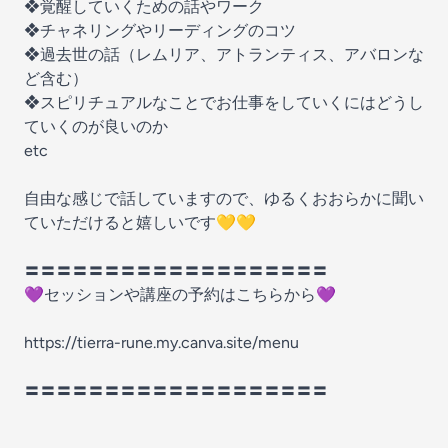
❖覚醒していくための話やワーク
❖チャネリングやリーディングのコツ
❖過去世の話（レムリア、アトランティス、アバロンな
ど含む）
❖スピリチュアルなことでお仕事をしていくにはどうし
ていくのが良いのか
etc
自由な感じで話していますので、ゆるくおおらかに聞い
ていただけると嬉しいです💛💛
〓〓〓〓〓〓〓〓〓〓〓〓〓〓〓〓〓〓〓
💜セッションや講座の予約はこちらから💜
https://tierra-rune.my.canva.site/menu
〓〓〓〓〓〓〓〓〓〓〓〓〓〓〓〓〓〓〓