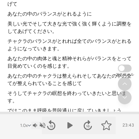
げて
あなたの中のバランスがとれるように
美しい光でそして大きな光で強く強く輝くように調整を
してあげてください。
チャクラのバランスがとれれば全てのバランスがとれる
ようになっていきます。
あなたの中の肉体と魂と精神それらがバランスをとって
目覚めていくのを感じます。
スクロール
あなたの中のチャクラは整えられそしてあなたの中の全
てが整えられていることを感じて
そうしてチャクラの瞑想を終わっていきたいと思いま
す。
ではこのまま呼吸を普段通りに戻していきましょう。
だんだんと呼吸がいつもの通常の呼吸に戻ってきます。
23:43
そうするたびにしっかりと肉体に意識が戻ってきます。