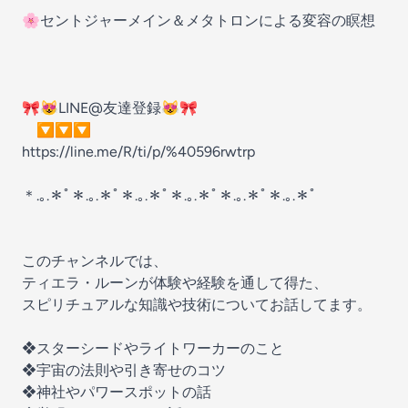
🌸セントジャーメイン＆メタトロンによる変容の瞑想
🎀😻LINE@友達登録😻🎀
🔽🔽🔽
https://line.me/R/ti/p/%40596rwtrp
＊.｡.＊ﾟ＊.｡.＊ﾟ＊.｡.＊ﾟ＊.｡.＊ﾟ＊.｡.＊ﾟ＊.｡.＊ﾟ
このチャンネルでは、
ティエラ・ルーンが体験や経験を通して得た、
スピリチュアルな知識や技術についてお話してます。
❖スターシードやライトワーカーのこと
❖宇宙の法則や引き寄せのコツ
❖神社やパワースポットの話