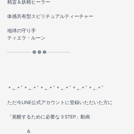
精霊＆妖精ヒーラー
体感共有型スピリチュアルティーチャー
地球の守り手
ティエラ・ルーン
┈┈┈┈┈ ❁ ❁ ❁┈┈┈┈┈
＊.｡.＊ﾟ＊.｡.＊ﾟ＊.｡.＊ﾟ＊.｡.＊ﾟ＊.｡.＊ﾟ＊.｡.＊ﾟ
ただ今LINE公式アカウントに登録いただいた方に
「覚醒するために必要な３STEP」動画
＆