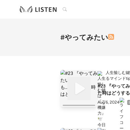
検索
#やってみたい
人生愉しむ鍵
るマインドti
#23 『やっ
た時はどうする
Aug 6, 2024