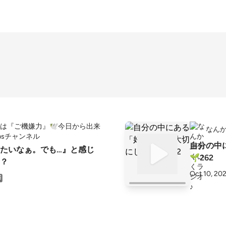
は『ご機嫌力』🕊️今日から出来
なん
psチャンネル
自分の中
てみたいなぁ。でも…』と感じ
🌱262
？
Oct 10, 20