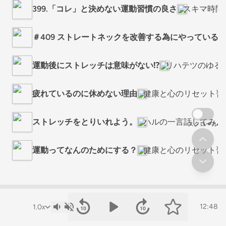
399.「コレ」と決めない運動習慣の良さ
スキマ時間
＃409 ストレートネックを改善する為にやっていること fro
運動後にストレッチは意味がない⁉️
リハテツのゆる
疲れているのに休めない理由
健康と心のリセット習
ストレッチをとりいれよう。
ハルの一言話してみよ
スクロール
運動ってなんのためにする？
健康と心のリセット習
12:48