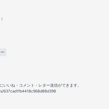
！
サー
の放送にいいね・コメント・レター送信ができます。
nels/637cad1fb4418c968d88d398